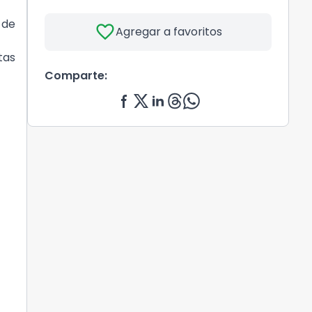
 de
favorite
Agregar a favoritos
tas
Comparte: