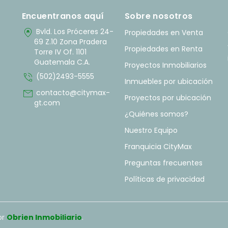
Encuentranos aquí
Sobre nosotros
home_pin
Bvld. Los Próceres 24-
Propiedades en Venta
69 Z.10 Zona Pradera
Propiedades en Renta
Torre IV Of. 1101
Guatemala C.A.
Proyectos Inmobiliarios
phone_in_talk
(502)2493-5555
Inmuebles por ubicación
mail
contacto@citymax-
Proyectos por ubicación
gt.com
¿Quiénes somos?
Nuestro Equipo
Franquicia CityMax
Preguntas frecuentes
Políticas de privacidad
or
Obrien Inmobiliario
.