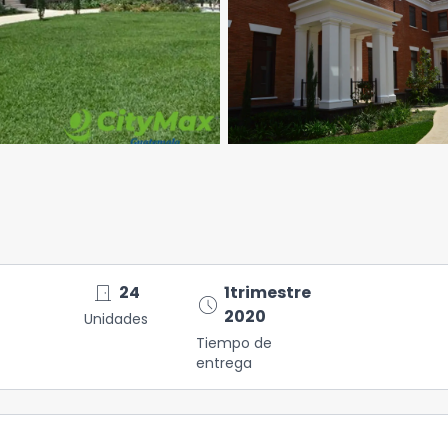
door_front
24
1trimestre
schedule
2020
Unidades
Tiempo de
entrega