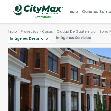
Inicio
Quiénes Somo
Inicio
chevron_right
Proyectos
chevron_right
Casas
chevron_right
Ciudad De Guatemala
chevron_right
Zona 1
Imágenes Servicios
Imágenes Desarrollo