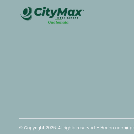
© Copyright
2026
. All rights reserved. - Hecho con ❤️ p