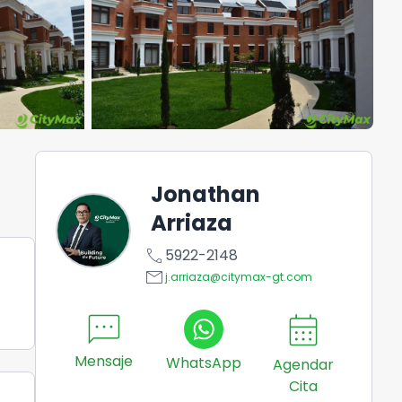
Jonathan
Arriaza
call
5922-2148
email
j.arriaza@citymax-gt.com
sms
calendar_month
Mensaje
WhatsApp
Agendar
Cita