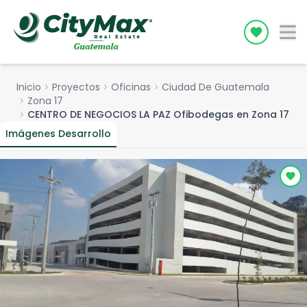
Icon desc
Inicio
chevron_right
Proyectos
chevron_right
Oficinas
chevron_right
Ciudad De Guatemala
chevron_right
Zona 17
chevron_right
CENTRO DE NEGOCIOS LA PAZ Ofibodegas en Zona 17
Imágenes Desarrollo