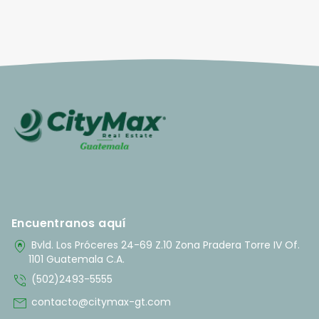
Encuentranos aquí
home_pin
Bvld. Los Próceres 24-69 Z.10 Zona Pradera Torre IV Of.
1101 Guatemala C.A.
phone_in_talk
(502)2493-5555
mail
contacto@citymax-gt.com