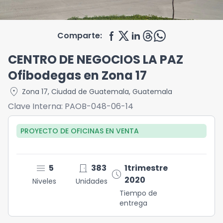
Comparte:
CENTRO DE NEGOCIOS LA PAZ
Ofibodegas en Zona 17
location_on
Zona 17
,
Ciudad de Guatemala
,
Guatemala
Clave Interna:
PAOB-048-06-14
PROYECTO DE OFICINAS
EN
VENTA
menu
door_front
5
383
1trimestre
schedule
2020
Niveles
Unidades
Tiempo de
entrega