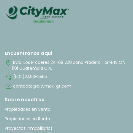
Encuentranos aquí
home_pin
Bvld. Los Próceres 24-69 Z.10 Zona Pradera Torre IV Of.
1101 Guatemala C.A.
phone_in_talk
(502)2493-5555
mail
contacto@citymax-gt.com
Sobre nosotros
Propiedades en Venta
Propiedades en Renta
Proyectos Inmobiliarios