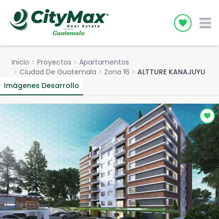
Icon desc
Inicio
chevron_right
Proyectos
chevron_right
Apartamentos
chevron_right
Ciudad De Guatemala
chevron_right
Zona 16
chevron_right
ALTTURE KANAJUYU
Imágenes Desarrollo