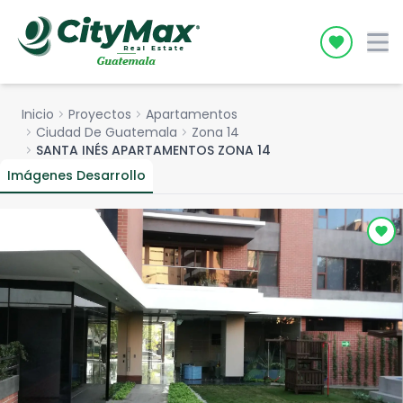
Icon desc
Inicio
chevron_right
Proyectos
chevron_right
Apartamentos
chevron_right
Ciudad De Guatemala
chevron_right
Zona 14
chevron_right
SANTA INÉS APARTAMENTOS ZONA 14
Imágenes Desarrollo