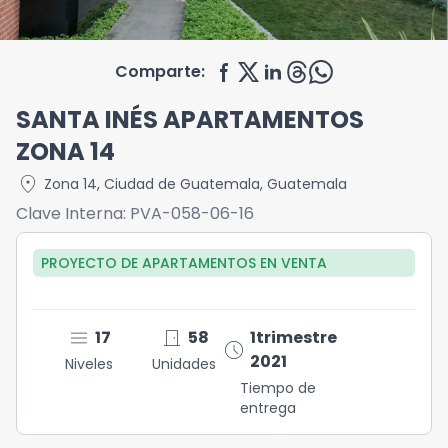
Comparte:
SANTA INÉS APARTAMENTOS
ZONA 14
location_on
Zona 14
,
Ciudad de Guatemala
,
Guatemala
Clave Interna:
PVA-058-06-16
PROYECTO DE APARTAMENTOS
EN
VENTA
menu
door_front
17
58
1trimestre
schedule
2021
Niveles
Unidades
Tiempo de
entrega