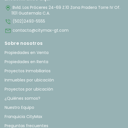
home_pin
Bvld. Los Próceres 24-69 Z.10 Zona Pradera Torre IV Of.
1101 Guatemala C.A.
phone_in_talk
(502)2493-5555
mail
contacto@citymax-gt.com
Sobre nosotros
Propiedades en Venta
Propiedades en Renta
Proyectos Inmobiliarios
Inmuebles por ubicación
Proyectos por ubicación
¿Quiénes somos?
Nuestro Equipo
Franquicia CityMax
Preguntas frecuentes