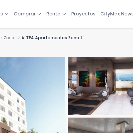
s
Comprar
Renta
Proyectos
CityMax New
evron_right
Zona 1
chevron_right
ALTEA Apartamentos Zona 1