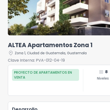
ALTEA Apartamentos Zona 1
location_on
Zona 1
,
Ciudad de Guatemala
,
Guatemala
Clave Interna:
PVA-012-04-19
menu
8
PROYECTO DE APARTAMENTOS
EN
VENTA
Niveles
Desarrollo