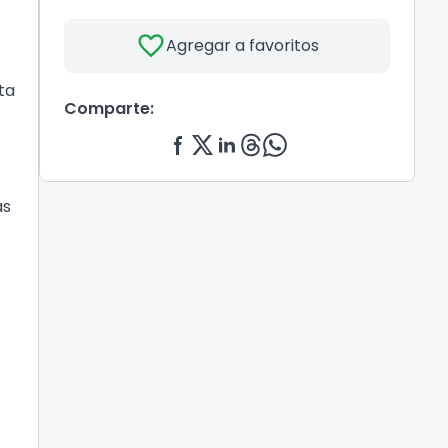
favorite
Agregar a favoritos
ta
Comparte:
as