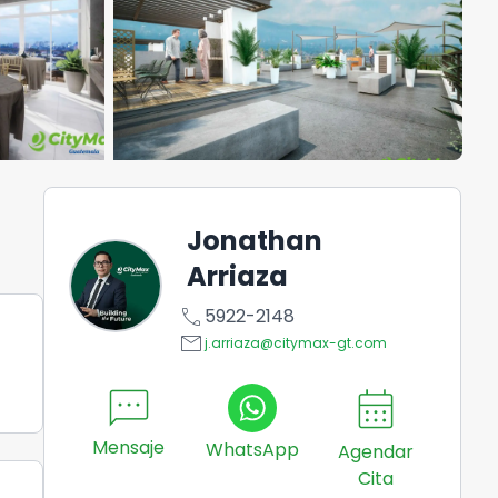
Jonathan
Arriaza
call
5922-2148
email
j.arriaza@citymax-gt.com
sms
calendar_month
Mensaje
WhatsApp
Agendar
Cita