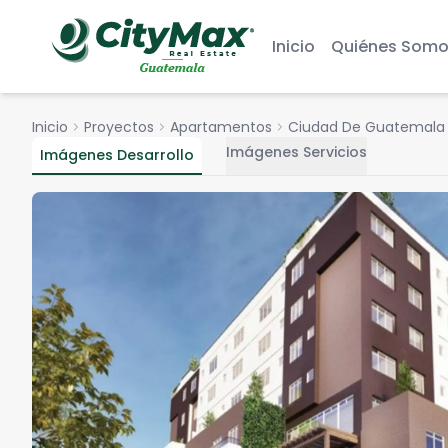
Inicio
Quiénes Somo
Inicio
chevron_right
Proyectos
chevron_right
Apartamentos
chevron_right
Ciudad De Guatemala
ch
Imágenes Servicios
Imágenes Desarrollo