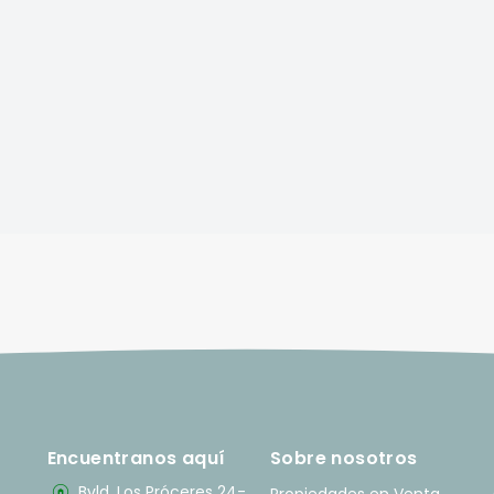
Encuentranos aquí
Sobre nosotros
Bvld. Los Próceres 24-