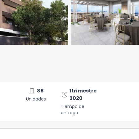
door_front
88
1trimestre
schedule
2020
Unidades
Tiempo de
entrega