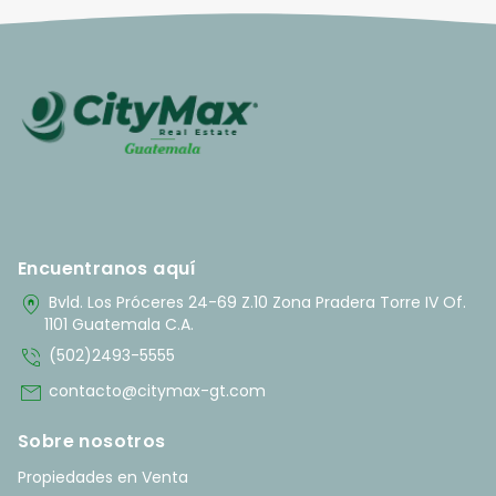
Encuentranos aquí
home_pin
Bvld. Los Próceres 24-69 Z.10 Zona Pradera Torre IV Of.
1101 Guatemala C.A.
phone_in_talk
(502)2493-5555
mail
contacto@citymax-gt.com
Sobre nosotros
Propiedades en Venta