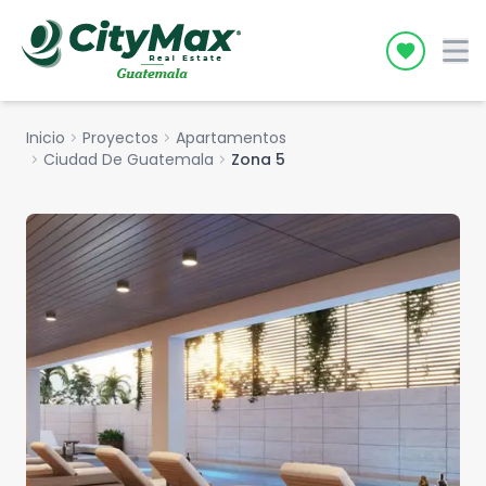
Icon desc
Inicio
chevron_right
Proyectos
chevron_right
Apartamentos
chevron_right
Ciudad De Guatemala
chevron_right
Zona 5