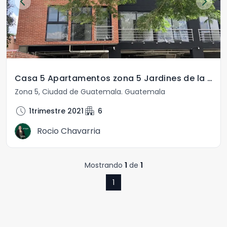
Casa 5 Apartamentos zona 5 Jardines de la Asunción
Zona 5
,
Ciudad de Guatemala
.
Guatemala
schedule
apartment
1trimestre 2021
6
Rocio Chavarria
Mostrando
1
de
1
1