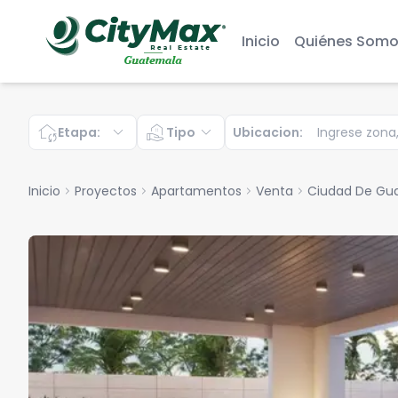
Inicio
Quiénes Somo
wifi_home
expand_more
real_estate_agent
expand_more
Etapa
:
Tipo
Ubicacion
:
Inicio
chevron_right
Proyectos
chevron_right
Apartamentos
chevron_right
Venta
chevron_right
Ciudad De Gu