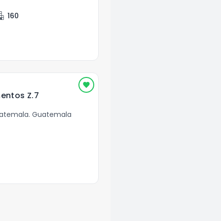
ment
160
entos Z.7
uatemala
.
Guatemala