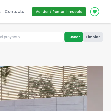
s
Contacto
Vender / Rentar inmueble
Icon des
Buscar
Limpiar