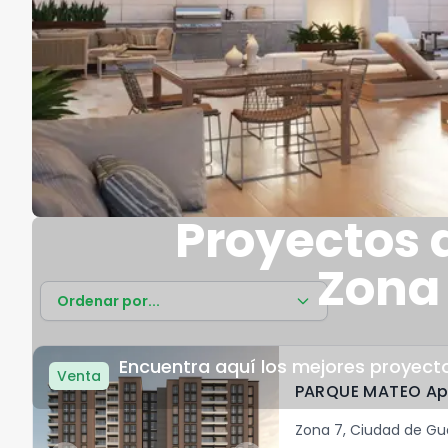
Proyectos 
Zona
Ordenar por...
Encuentra aquí los mejores proyec
Venta
Zona 7
,
Ciudad de G