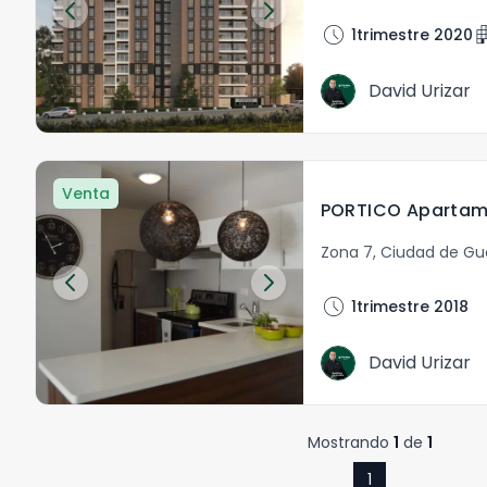
schedule
apart
1trimestre 2020
David Urizar
Venta
PORTICO Apartam
Zona 7
,
Ciudad de G
schedule
1trimestre 2018
David Urizar
Mostrando
1
de
1
1