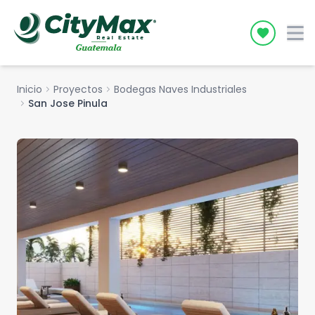
Icon desc
Inicio
chevron_right
Proyectos
chevron_right
Bodegas Naves Industriales
chevron_right
San Jose Pinula