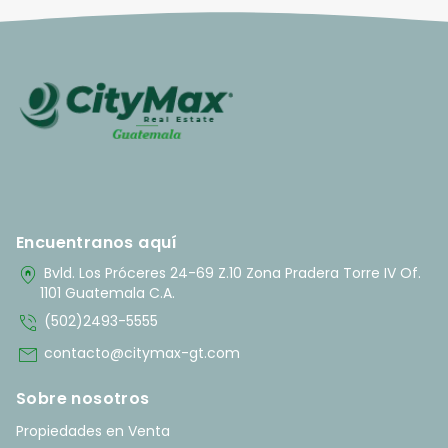
Encuentranos aquí
home_pin
Bvld. Los Próceres 24-69 Z.10 Zona Pradera Torre IV Of.
1101 Guatemala C.A.
phone_in_talk
(502)2493-5555
mail
contacto@citymax-gt.com
Sobre nosotros
Propiedades en Venta