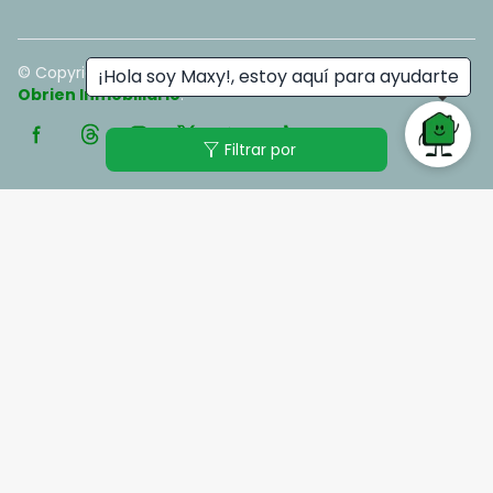
© Copyright
2026
. All rights reserved. - Hecho con ❤️ por
¡Hola soy Maxy!, estoy aquí para ayudarte
Obrien Inmobiliario
.
filter_alt
Filtrar por