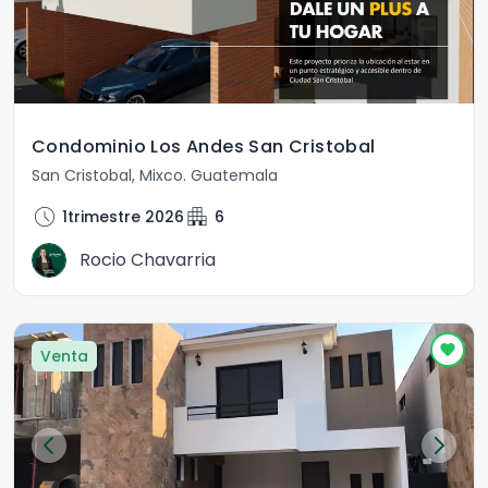
Condominio Los Andes San Cristobal
San Cristobal
,
Mixco
.
Guatemala
schedule
apartment
1trimestre 2026
6
Rocio Chavarria
Venta