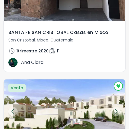
SANTA FE SAN CRISTOBAL Casas en Mixco
San Cristobal
,
Mixco
.
Guatemala
schedule
apartment
1trimestre 2020
11
Ana Clara
Venta