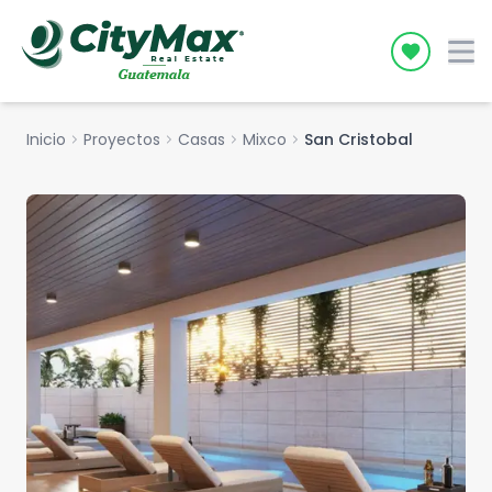
Icon desc
Inicio
chevron_right
Proyectos
chevron_right
Casas
chevron_right
Mixco
chevron_right
San Cristobal