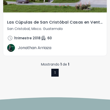
Las Cúpulas de San Cristóbal Casas en Venta
San Cristobal
,
Mixco
.
Guatemala
schedule
apartment
1trimestre 2018
60
Jonathan Arriaza
Mostrando
1
de
1
1