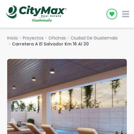
Icon desc
Inicio
chevron_right
Proyectos
chevron_right
Oficinas
chevron_right
Ciudad De Guatemala
chevron_right
Carretera A El Salvador Km 16 Al 30