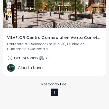
VILAFLOR Centro Comercial en Venta Carretera El Salvador
Carretera a El Salvador Km 16 al 30
,
Ciudad de
Guatemala
.
Guatemala
schedule
apartment
Octubre 2022
75
Claudia Navas
Mostrando
1
de
1
1