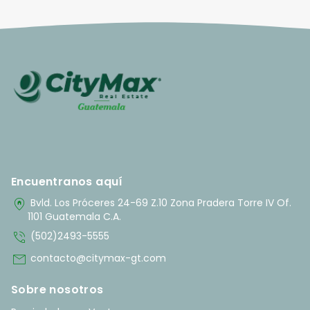
Encuentranos aquí
home_pin
Bvld. Los Próceres 24-69 Z.10 Zona Pradera Torre IV Of.
1101 Guatemala C.A.
phone_in_talk
(502)2493-5555
mail
contacto@citymax-gt.com
Sobre nosotros