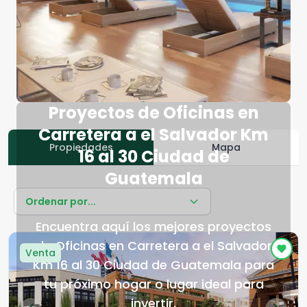
Proyectos de Oficinas en
Carretera a el Salvador Km
Propiedades
Mapa
16 al 30 Ciudad de
Guatemala
Ordenar por...
Encuentra aquí los mejores proyectos
de Oficinas en Carretera a el Salvador
Venta
Km 16 al 30 Ciudad de Guatemala para
tu próximo hogar o lugar ideal para
invertir.