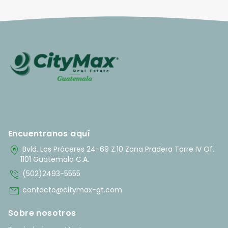
Encuentranos aquí
home_pin
Bvld. Los Próceres 24-69 Z.10 Zona Pradera Torre IV Of.
1101 Guatemala C.A.
phone_in_talk
(502)2493-5555
mail
contacto@citymax-gt.com
Sobre nosotros