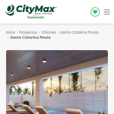
Icon desc
Inicio
chevron_right
Proyectos
chevron_right
Oficinas
chevron_right
Santa Catarina Pinula
chevron_right
Santa Catarina Pinula