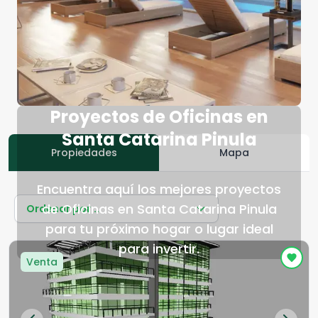
Proyectos de Oficinas en
Santa Catarina Pinula
Propiedades
Mapa
Encuentra aquí los mejores proyectos
de Oficinas en Santa Catarina Pinula
Ordenar por...
para tu próximo hogar o lugar ideal
para invertir.
Venta