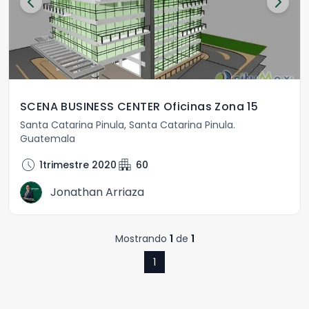
SCENA BUSINESS CENTER Oficinas Zona 15
Santa Catarina Pinula
,
Santa Catarina Pinula
.
Guatemala
schedule
apartment
1trimestre 2020
60
Jonathan Arriaza
Mostrando
1
de
1
1