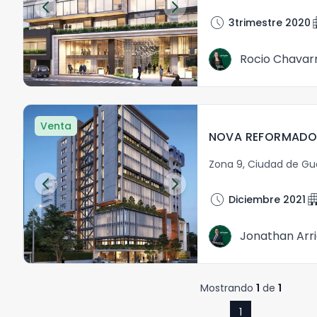
schedule
apa
3trimestre 2020
Rocio Chavarr
Venta
NOVA REFORMADOR
Zona 9
,
Ciudad de G
schedule
apartm
Diciembre 2021
Jonathan Arr
Mostrando
1
de
1
1