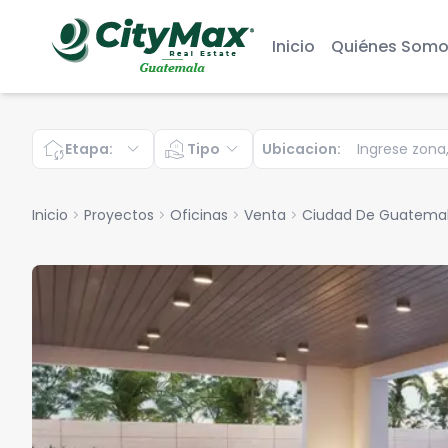
Inicio
Quiénes Somo
wifi_home
expand_more
real_estate_agent
expand_more
Etapa
:
Tipo
Ubicacion
:
Inicio
chevron_right
Proyectos
chevron_right
Oficinas
chevron_right
Venta
chevron_right
Ciudad De Guatema