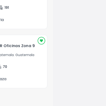
rtment
191
ia
 Oficinas Zona 9
uatemala
.
Guatemala
ent
70
iaza