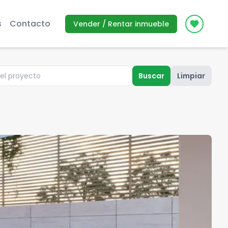
s
Contacto
Vender / Rentar inmueble
Icon des
Buscar
Limpiar