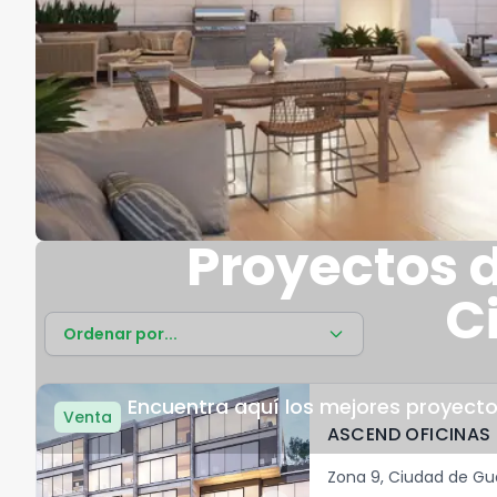
Proyectos d
C
Ordenar por...
Encuentra aquí los mejores proyect
Venta
ASCEND OFICINAS 
Zona 9
,
Ciudad de G