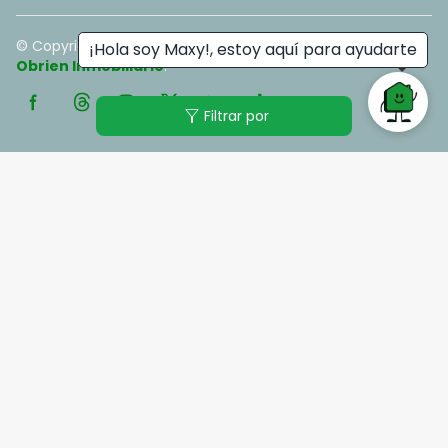
© Copyright
2026
. All rights reserved. - Hecho con ❤️ por
¡Hola soy Maxy!, estoy aquí para ayudarte
Obrien Inmobiliario
.
filter_alt
Filtrar por