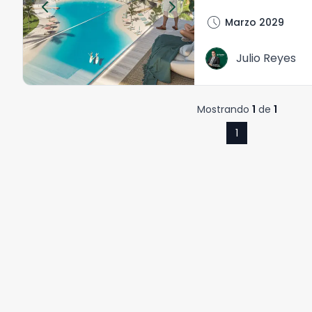
schedule
Marzo 2029
Julio Reyes
Mostrando
1
de
1
1