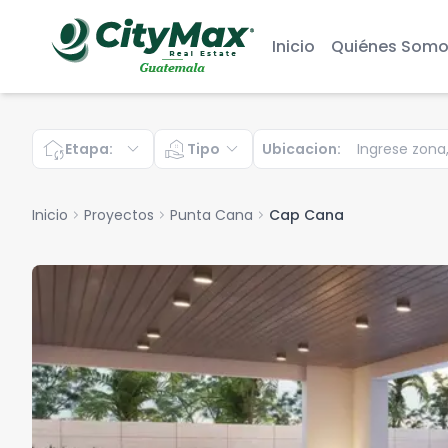
Inicio
Quiénes Somo
wifi_home
expand_more
real_estate_agent
expand_more
Etapa
:
Tipo
Ubicacion
:
Inicio
chevron_right
Proyectos
chevron_right
Punta Cana
chevron_right
Cap Cana