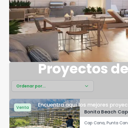
Proyectos d
Ordenar por...
Encuentra aquí los mejores proyec
Venta
Cap Cana
,
Punta Can