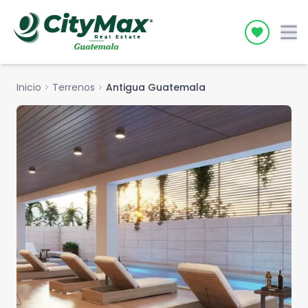
Icon desc
Inicio
chevron_right
Terrenos
chevron_right
Antigua Guatemala