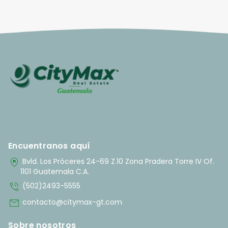
Encuentranos aquí
home_pin
Bvld. Los Próceres 24-69 Z.10 Zona Pradera Torre IV Of.
1101 Guatemala C.A.
phone_in_talk
(502)2493-5555
mail
contacto@citymax-gt.com
Sobre nosotros