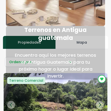
Terrenos en Antigua
guatemala
Propiedades
Mapa
Encuentra aquí los mejores terrenos
en Antigua Guatemala para tu
Ordenar por...
próximo hogar o lugar ideal para
invertir.
Terreno Comercial