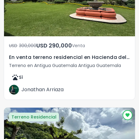
USD	290,000
USD	300,000
Venta
En venta terreno residencial en Hacienda del Comendador
Terreno en Antigua Guatemala Antigua Guatemala
pets
Sì
Jonathan Arriaza
Terreno Residencial