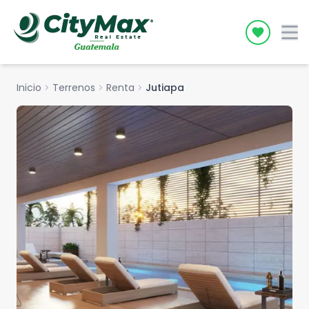
Icon desc
Inicio
chevron_right
Terrenos
chevron_right
Renta
chevron_right
Jutiapa