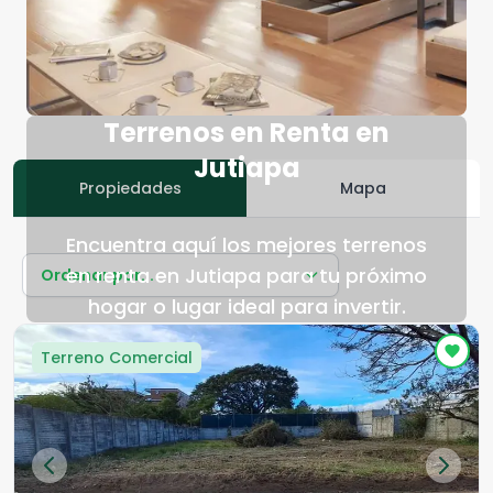
Terrenos en Renta en
Jutiapa
Propiedades
Mapa
Encuentra aquí los mejores terrenos
en renta en Jutiapa para tu próximo
Ordenar por...
hogar o lugar ideal para invertir.
Terreno Comercial