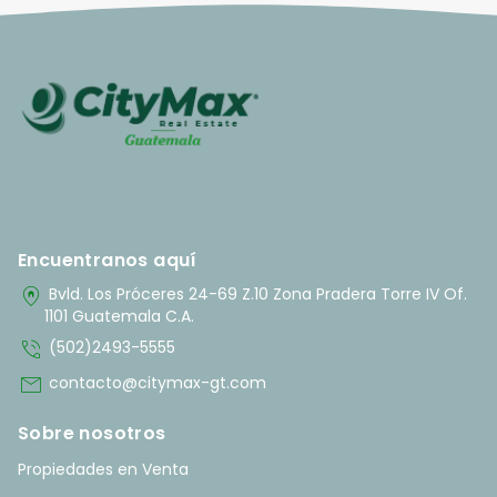
Encuentranos aquí
home_pin
Bvld. Los Próceres 24-69 Z.10 Zona Pradera Torre IV Of.
1101 Guatemala C.A.
phone_in_talk
(502)2493-5555
mail
contacto@citymax-gt.com
Sobre nosotros
Propiedades en Venta