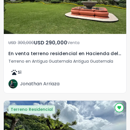
USD	290,000
USD	300,000
Venta
En venta terreno residencial en Hacienda del Comendador
Terreno en Antigua Guatemala Antigua Guatemala
pets
Sì
Jonathan Arriaza
Terreno Residencial