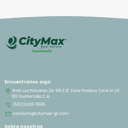
Encuentranos aquí
home_pin
Bvld. Los Próceres 24-69 Z.10 Zona Pradera Torre IV Of.
1101 Guatemala C.A.
phone_in_talk
(502)2493-5555
mail
contacto@citymax-gt.com
Sobre nosotros