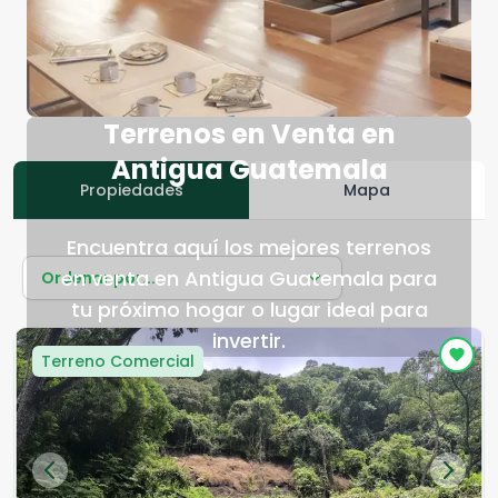
Terrenos en Venta en
Antigua Guatemala
Propiedades
Mapa
Encuentra aquí los mejores terrenos
en venta en Antigua Guatemala para
Ordenar por...
tu próximo hogar o lugar ideal para
invertir.
Terreno Comercial