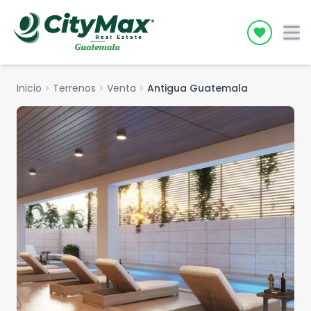
Icon desc
Inicio
chevron_right
Terrenos
chevron_right
Venta
chevron_right
Antigua Guatemala