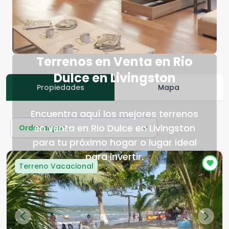
Terrenos en Venta en Rio
Dulce en Livingston
Propiedades
Mapa
Encuentra aquí los mejores terrenos
en venta en Rio Dulce en Livingston
Ordenar por...
para tu próximo hogar o lugar ideal
para invertir.
Terreno Vacacional