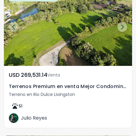
USD	269,531.14
Venta
Terrenos Premium en venta Mejor Condominio de Río Dulce
Terreno en Rio Dulce Livingston
pets
Sì
Julio Reyes