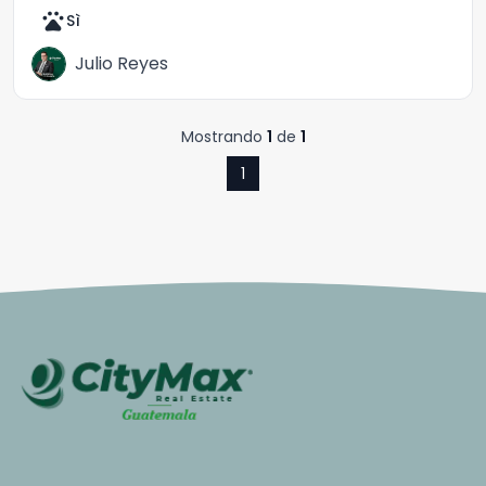
pets
Sì
Julio Reyes
Mostrando
1
de
1
1