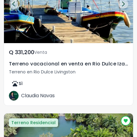
Q	331,200
Venta
Terreno vacacional en venta en Rio Dulce Izabal
Terreno en Rio Dulce Livingston
pets
Sì
Claudia Navas
Terreno Residencial