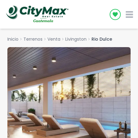
Icon desc
Inicio
chevron_right
Terrenos
chevron_right
Venta
chevron_right
Livingston
chevron_right
Rio Dulce