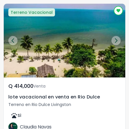
Terreno Vacacional
Q	414,000
Venta
lote vacacional en venta en Rio Dulce
Terreno en Rio Dulce Livingston
pets
Sì
Claudia Navas