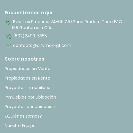
Encuentranos aquí
home_pin
Bvld. Los Próceres 24-69 Z.10 Zona Pradera Torre IV Of.
1101 Guatemala C.A.
phone_in_talk
(502)2493-5555
mail
contacto@citymax-gt.com
Sobre nosotros
Propiedades en Venta
Propiedades en Renta
Proyectos Inmobiliarios
Inmuebles por ubicación
Proyectos por ubicación
¿Quiénes somos?
Nuestro Equipo