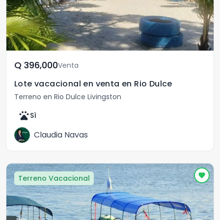
Q	396,000
Venta
Lote vacacional en venta en Rio Dulce
Terreno en Rio Dulce Livingston
pets
Sì
Claudia Navas
Terreno Vacacional