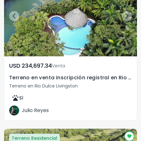
USD	234,697.34
Venta
Terreno en venta inscripción registral en Rio Dulce
Terreno en Rio Dulce Livingston
pets
Sì
Julio Reyes
Terreno Residencial