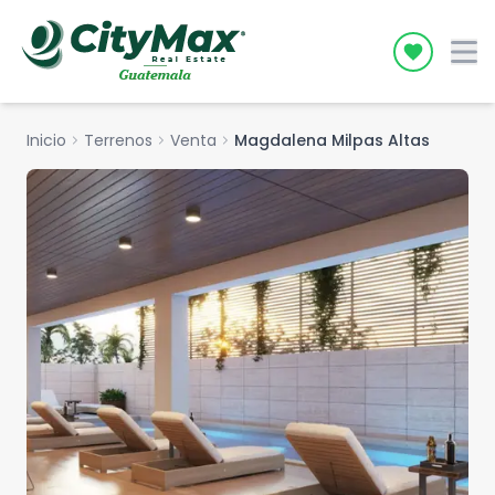
Icon desc
Inicio
chevron_right
Terrenos
chevron_right
Venta
chevron_right
Magdalena Milpas Altas