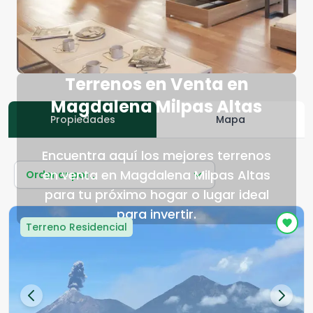
Terrenos en Venta en
Magdalena Milpas Altas
Propiedades
Mapa
Encuentra aquí los mejores terrenos
en venta en Magdalena Milpas Altas
Ordenar por...
para tu próximo hogar o lugar ideal
para invertir.
Terreno Residencial