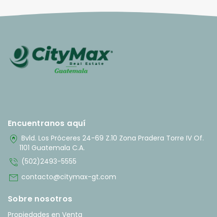
Encuentranos aquí
home_pin
Bvld. Los Próceres 24-69 Z.10 Zona Pradera Torre IV Of.
1101 Guatemala C.A.
phone_in_talk
(502)2493-5555
mail
contacto@citymax-gt.com
Sobre nosotros
Propiedades en Venta