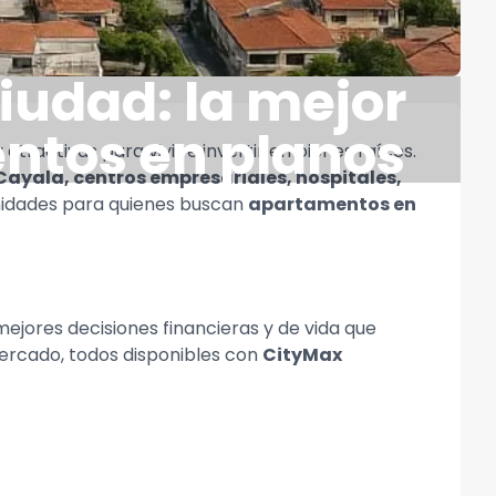
ciudad: la mejor
entos en planos
tractivas para vivir e invertir en bienes raíces.
ayalá, centros empresariales, hospitales,
unidades para quienes buscan
apartamentos en
mejores decisiones financieras y de vida que
rcado, todos disponibles con
CityMax