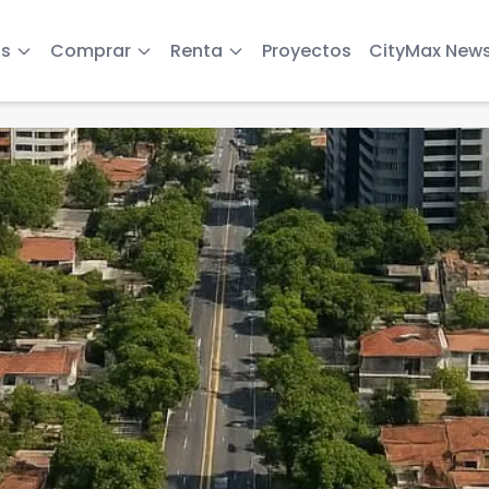
s
Comprar
Renta
Proyectos
CityMax New