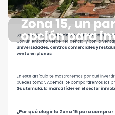
Zona 15, un par
opción para in
La
Zona 15 de Ciudad de Guatemala
se ha cons
Con un entorno verde, residencial y con la vent
universidades, centros comerciales y restau
venta en planos
.
En este artículo te mostraremos por qué inverti
puedes tomar. Además, te compartiremos los
p
Guatemala
, la
marca líder en el sector inmobi
¿Por qué elegir la Zona 15 para compra