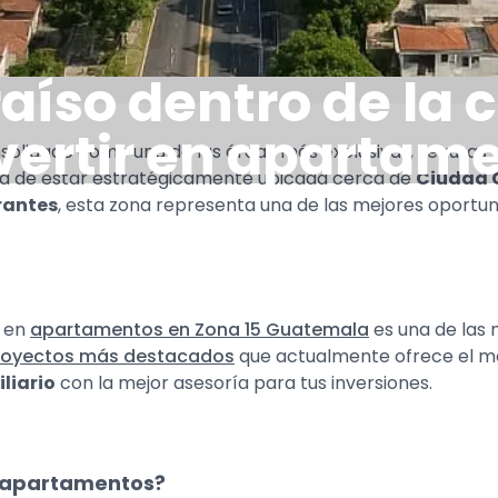
aíso dentro de la 
vertir en apartam
olidado como una de las áreas más exclusivas, seguras y a
aja de estar estratégicamente ubicada cerca de
Ciudad C
rantes
, esta zona representa una de las mejores oport
r en
apartamentos en Zona 15 Guatemala
es una de las 
royectos más destacados
que actualmente ofrece el me
liario
con la mejor asesoría para tus inversiones.
r apartamentos?