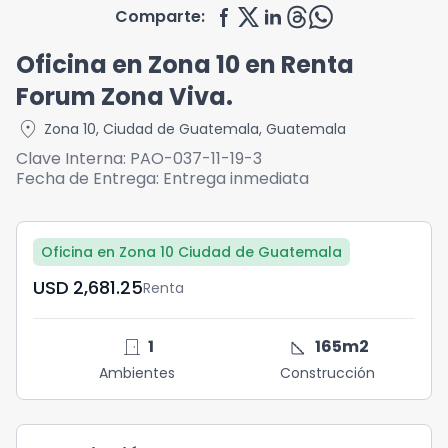
Comparte:
Oficina en Zona 10 en Renta
Forum Zona Viva.
location_on
Zona 10
,
Ciudad de Guatemala
,
Guatemala
Clave Interna:
PAO-037-11-19-3
Fecha de Entrega:
Entrega inmediata
Oficina en Zona 10 Ciudad de Guatemala
USD	2,681.25
Renta
door_front
square_foot
1
165
m2
Ambientes
Construcción