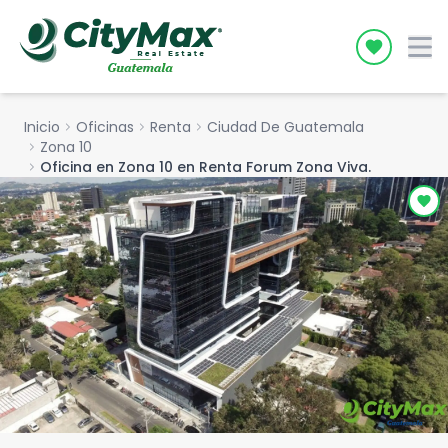
Icon desc
Inicio
chevron_right
Oficinas
chevron_right
Renta
chevron_right
Ciudad De Guatemala
chevron_right
Zona 10
chevron_right
Oficina en Zona 10 en Renta Forum Zona Viva.