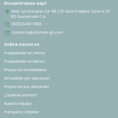
Encuentranos aquí
home_pin
Bvld. Los Próceres 24-69 Z.10 Zona Pradera Torre IV Of.
1101 Guatemala C.A.
phone_in_talk
(502)2493-5555
mail
contacto@citymax-gt.com
Sobre nosotros
Propiedades en Venta
Propiedades en Renta
Proyectos Inmobiliarios
Inmuebles por ubicación
Proyectos por ubicación
¿Quiénes somos?
Nuestro Equipo
Franquicia CityMax