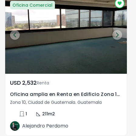
Oficina Comercial
USD	2,532
Renta
Oficina amplia en Renta en Edificio Zona 10 Guatemala
Zona 10, Ciudad de Guatemala. Guatemala
Z
door_front
square_foot
1
211
m2
Alejandro Perdomo