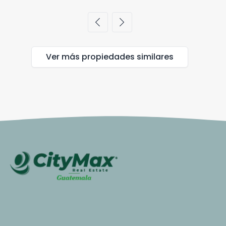
chevron_left
chevron_right
Ver más propiedades
similares