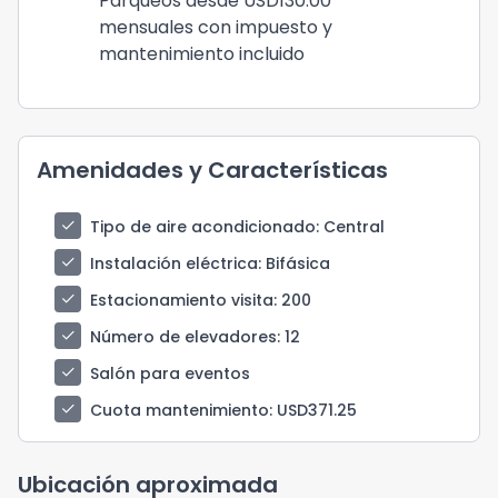
Parqueos desde USD130.00
mensuales con impuesto y
mantenimiento incluido
Amenidades y Características
check
Tipo de aire acondicionado
: Central
check
Instalación eléctrica
: Bifásica
check
Estacionamiento visita
: 200
check
Número de elevadores
: 12
check
Salón para eventos
check
Cuota mantenimiento
: USD371.25
Ubicación aproximada