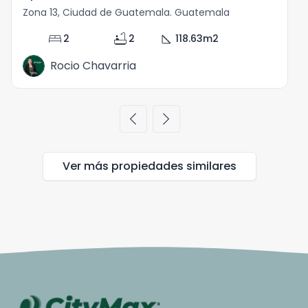
Zona 13, Ciudad de Guatemala. Guatemala
Z
bed
bathtub
square_foot
2
2
118.63
m2
Rocio Chavarria
chevron_left
chevron_right
Ver más propiedades
similares