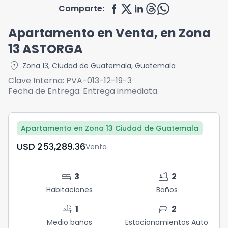
Comparte:
Apartamento en Venta, en Zona
13 ASTORGA
location_on
Zona 13
,
Ciudad de Guatemala
,
Guatemala
Clave Interna:
PVA-013-12-19-3
Fecha de Entrega:
Entrega inmediata
Apartamento en Zona 13 Ciudad de Guatemala
USD	253,289.36
Venta
bed
bathtub
3
2
Habitaciones
Baños
faucet
directions_car
1
2
Medio baños
Estacionamientos Auto