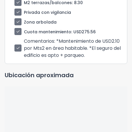
check
M2 terrazas/balcones
: 8.30
check
Privada con vigilancia
check
Zona arbolada
check
Cuota mantenimiento
: USD275.56
Comentarios
: *Mantenimiento de USD2.10
por Mts2 en área habitable. *El seguro del
check
edificio es apto + parqueo.
Ubicación aproximada