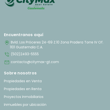
Encuentranos aquí
home_pin
Bvld. Los Próceres 24-69 Z.10 Zona Pradera Torre IV Of.
1101 Guatemala C.A.
phone_in_talk
(502)2493-5555
mail
contacto@citymax-gt.com
Sobre nosotros
Propiedades en Venta
Propiedades en Renta
Proyectos Inmobiliarios
Inmuebles por ubicación