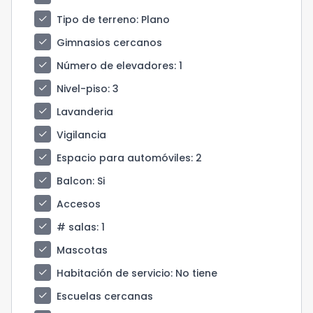
check
Tipo de terreno
: Plano
check
Gimnasios cercanos
check
Número de elevadores
: 1
check
Nivel-piso
: 3
check
Lavanderia
check
Vigilancia
check
Espacio para automóviles
: 2
check
Balcon
: Si
check
Accesos
check
# salas
: 1
check
Mascotas
check
Habitación de servicio
: No tiene
check
Escuelas cercanas