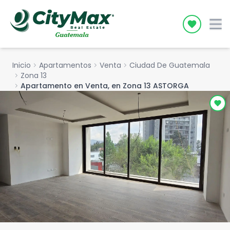
Icon desc
Inicio
chevron_right
Apartamentos
chevron_right
Venta
chevron_right
Ciudad De Guatemala
chevron_right
Zona 13
chevron_right
Apartamento en Venta, en Zona 13 ASTORGA