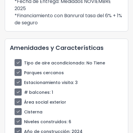
*Fecha de Entrega: Mediados NOVIEMBRE
2025
*Financiamiento con Banrural tasa del 6% + 1%
de seguro
Amenidades y Características
check
Tipo de aire acondicionado
: No Tiene
check
Parques cercanos
check
Estacionamiento visita
: 3
check
# balcones
: 1
check
Área social exterior
check
Cisterna
check
Niveles construidos
: 6
check
Año de construcción
: 2024