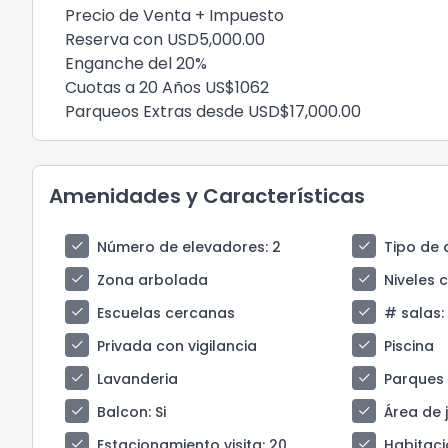
Precio de Venta + Impuesto
Reserva con USD5,000.00
Enganche del 20%
Cuotas a 20 Años US$1062
Parqueos Extras desde USD$17,000.00
Amenidades y Características
check
check
Número de elevadores
: 2
Tipo de 
check
check
Zona arbolada
Niveles 
check
check
Escuelas cercanas
# salas
:
check
check
Privada con vigilancia
Piscina
check
check
Lavanderia
Parques
check
check
Balcon
: Si
Área de 
check
check
Estacionamiento visita
: 20
Habitaci