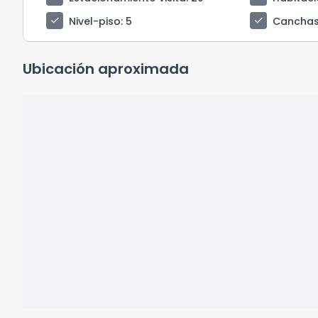
check
check
Nivel-piso
: 5
Canchas
Ubicación aproximada