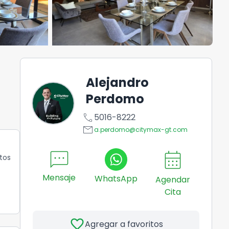
Alejandro
Perdomo
call
5016-8222
email
a.perdomo@citymax-gt.com
sms
calendar_month
tos
Mensaje
WhatsApp
Agendar
Cita
favorite
Agregar a favoritos