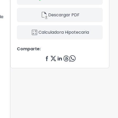
file_save
Descargar PDF
de
calculate
Calculadora Hipotecaria
Comparte: