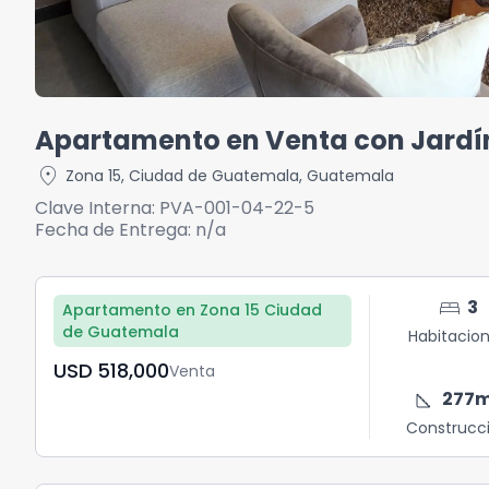
Apartamento en Venta con Jardín
location_on
Zona 15
,
Ciudad de Guatemala
,
Guatemala
Clave Interna:
PVA-001-04-22-5
Fecha de Entrega:
n/a
bed
3
Apartamento en Zona 15 Ciudad
de Guatemala
Habitacio
USD	518,000
Venta
square_foot
277
Construcc