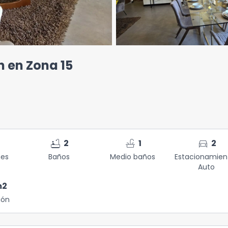
 en Zona 15
bathtub
faucet
directions_car
2
1
2
nes
Baños
Medio baños
Estacionamien
Auto
m2
ión