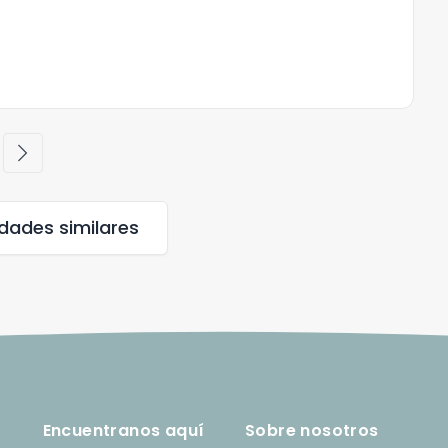
chevron_right
edades
similares
Encuentranos aquí
Sobre nosotros