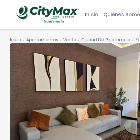
Inicio
Quiénes Somo
Inicio
chevron_right
Apartamentos
chevron_right
Venta
chevron_right
Ciudad De Guatemala
chevron_right
Zo