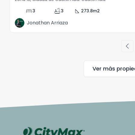
bed
bathtub
square_foot
3
3
273.8
m2
Jonathan Arriaza
chevron_left
Ver más propi