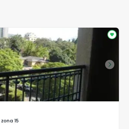
R
 zona 15
a
Zo