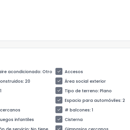
check
aire acondicionado
: Otro
Accesos
check
construidos
: 20
Área social exterior
check
 1
Tipo de terreno
: Plano
check
Espacio para automóviles
: 2
check
 cercanos
# balcones
: 1
check
juegos infantiles
Cisterna
check
ón de servicio
: No tiene
Gimnasios cercanos