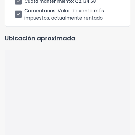
check
Cuota mantenimiento
: Q2,134.68
Comentarios
: Valor de venta más
check
impuestos, actualmente rentado
Ubicación aproximada