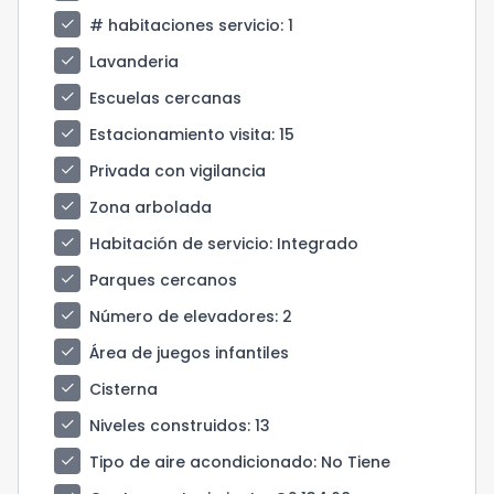
check
# habitaciones servicio
: 1
check
Lavanderia
check
Escuelas cercanas
check
Estacionamiento visita
: 15
check
Privada con vigilancia
check
Zona arbolada
check
Habitación de servicio
: Integrado
check
Parques cercanos
check
Número de elevadores
: 2
check
Área de juegos infantiles
check
Cisterna
check
Niveles construidos
: 13
check
Tipo de aire acondicionado
: No Tiene