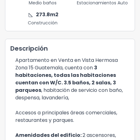
Medio baños
Estacionamientos Auto
square_foot
273.8
m2
Construcción
Descripción
Apartamento en Venta en Vista Hermosa
Zona 15 Guatemala, cuenta con
3
habitaciones, todas las habitaciones
cuentan con W/C. 3.5 baños, 2 salas, 3
parqueos
, habitación de servicio con baño,
despensa, lavandería,
Accesos a principales áreas comerciales,
restaurantes y parques.
Amenidades del edificio:
2 ascensores,