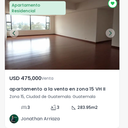
Apartamento
Residencial
USD	475,000
Venta
apartamento a la venta en zona 15 VH II
A
Zona 15, Ciudad de Guatemala. Guatemala
Z
bed
bathtub
square_foot
3
3
283.95
m2
Jonathan Arriaza