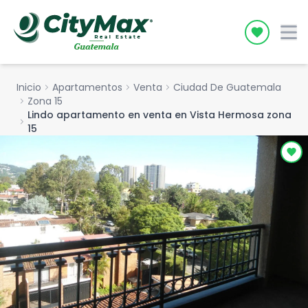
Icon desc
Inicio
chevron_right
Apartamentos
chevron_right
Venta
chevron_right
Ciudad De Guatemala
chevron_right
Zona 15
Lindo apartamento en venta en Vista Hermosa zona
chevron_right
15