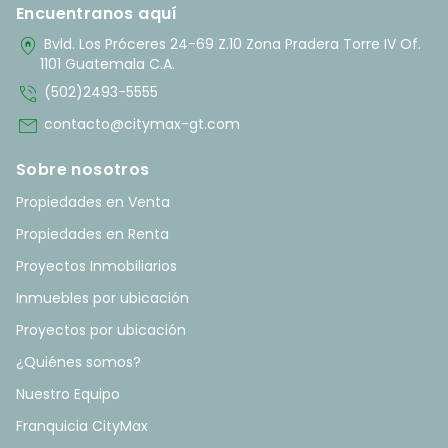
Encuentranos aquí
home_pin
Bvld. Los Próceres 24-69 Z.10 Zona Pradera Torre IV Of.
1101 Guatemala C.A.
phone_in_talk
(502)2493-5555
mail
contacto@citymax-gt.com
Sobre nosotros
Propiedades en Venta
Propiedades en Renta
Proyectos Inmobiliarios
Inmuebles por ubicación
Proyectos por ubicación
¿Quiénes somos?
Nuestro Equipo
Franquicia CityMax