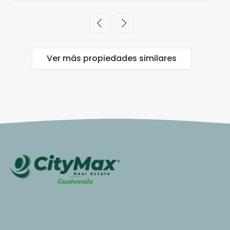
chevron_left
chevron_right
Ver más propiedades
similares