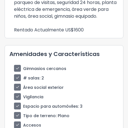
parqueo de visitas, seguridad 24 horas, planta
eléctrica de emergencia, área verde para
niños, área social, gimnasio equipado.
Rentado Actualmente US$1600
Amenidades y Características
check
Gimnasios cercanos
check
# salas
: 2
check
Área social exterior
check
Vigilancia
check
Espacio para automóviles
: 3
check
Tipo de terreno
: Plano
check
Accesos