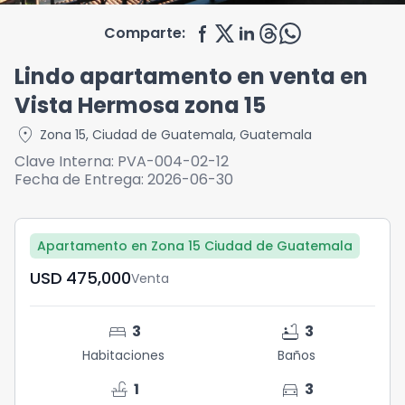
Comparte:
Lindo apartamento en venta en
Vista Hermosa zona 15
location_on
Zona 15
,
Ciudad de Guatemala
,
Guatemala
Clave Interna:
PVA-004-02-12
Fecha de Entrega:
2026-06-30
Apartamento en Zona 15 Ciudad de Guatemala
USD	475,000
Venta
bed
bathtub
3
3
Habitaciones
Baños
faucet
directions_car
1
3