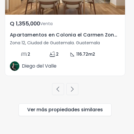
Q	1,355,000
Venta
Apartamentos en Colonia el Carmen Zona 12 en Venta
Zona 12, Ciudad de Guatemala. Guatemala
Z
bed
bathtub
square_foot
2
2
116.72
m2
Diego del Valle
chevron_left
chevron_right
Ver más propiedades
similares