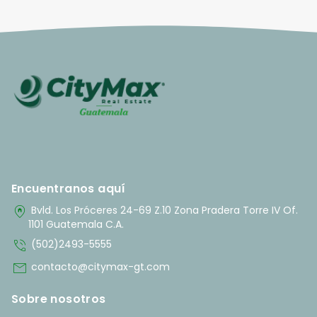
Encuentranos aquí
home_pin
Bvld. Los Próceres 24-69 Z.10 Zona Pradera Torre IV Of.
1101 Guatemala C.A.
phone_in_talk
(502)2493-5555
mail
contacto@citymax-gt.com
Sobre nosotros