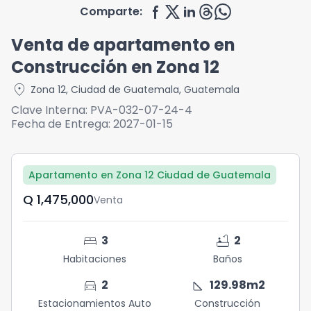
Comparte:
Venta de apartamento en
Construcción en Zona 12
location_on
Zona 12
,
Ciudad de Guatemala
,
Guatemala
Clave Interna:
PVA-032-07-24-4
Fecha de Entrega:
2027-01-15
Apartamento en Zona 12 Ciudad de Guatemala
Q	1,475,000
Venta
bed
bathtub
3
2
Habitaciones
Baños
directions_car
square_foot
2
129.98
m2
Estacionamientos Auto
Construcción