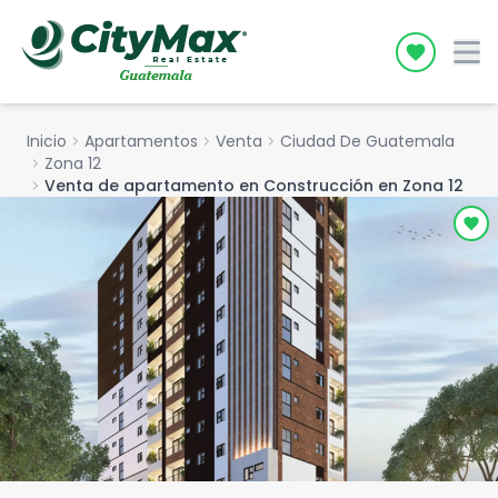
Icon desc
Inicio
chevron_right
Apartamentos
chevron_right
Venta
chevron_right
Ciudad De Guatemala
chevron_right
Zona 12
chevron_right
Venta de apartamento en Construcción en Zona 12