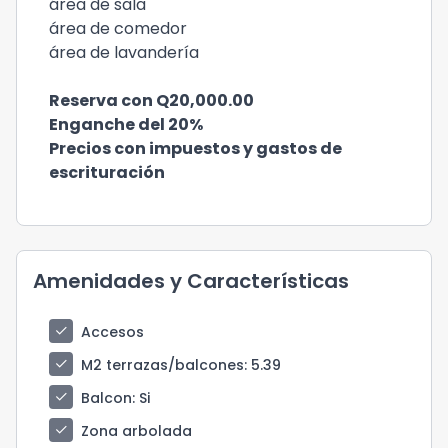
área de sala
área de comedor
área de lavandería
Reserva con Q20,000.00
Enganche del 20%
Precios con impuestos y gastos de
escrituración
Amenidades y Características
check
Accesos
check
M2 terrazas/balcones
: 5.39
check
Balcon
: Si
check
Zona arbolada