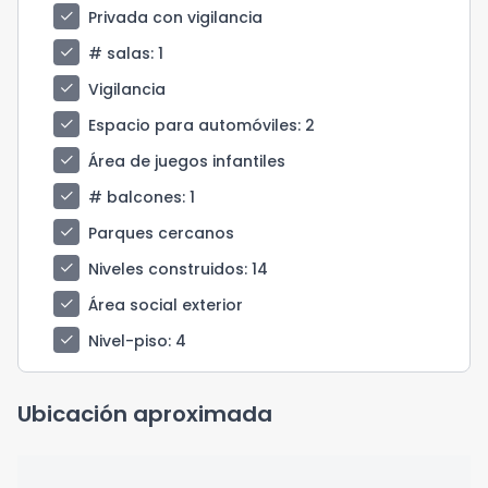
check
Privada con vigilancia
check
# salas
: 1
check
Vigilancia
check
Espacio para automóviles
: 2
check
Área de juegos infantiles
check
# balcones
: 1
check
Parques cercanos
check
Niveles construidos
: 14
check
Área social exterior
check
Nivel-piso
: 4
Ubicación aproximada