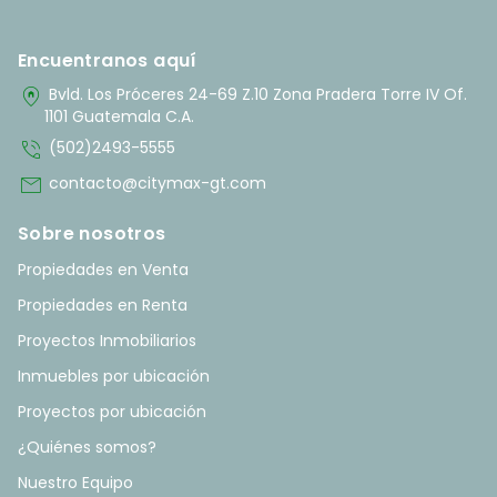
Encuentranos aquí
home_pin
Bvld. Los Próceres 24-69 Z.10 Zona Pradera Torre IV Of.
1101 Guatemala C.A.
phone_in_talk
(502)2493-5555
mail
contacto@citymax-gt.com
Sobre nosotros
Propiedades en Venta
Propiedades en Renta
Proyectos Inmobiliarios
Inmuebles por ubicación
Proyectos por ubicación
¿Quiénes somos?
Nuestro Equipo