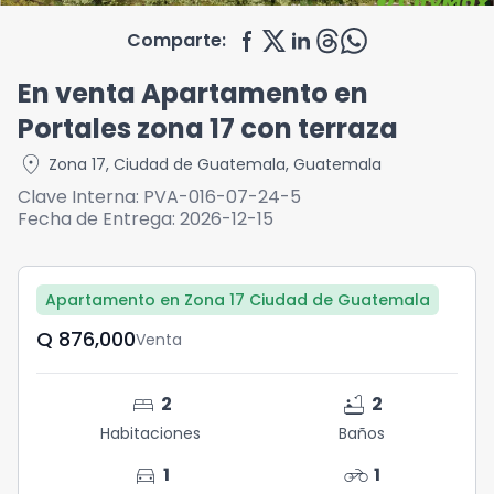
Comparte:
En venta Apartamento en
Portales zona 17 con terraza
location_on
Zona 17
,
Ciudad de Guatemala
,
Guatemala
Clave Interna:
PVA-016-07-24-5
Fecha de Entrega:
2026-12-15
Apartamento en Zona 17 Ciudad de Guatemala
Q	876,000
Venta
bed
bathtub
2
2
Habitaciones
Baños
directions_car
motorcycle
1
1