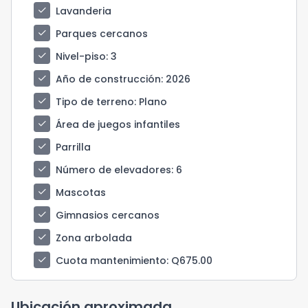
check
Lavanderia
check
Parques cercanos
check
Nivel-piso
: 3
check
Año de construcción
: 2026
check
Tipo de terreno
: Plano
check
Área de juegos infantiles
check
Parrilla
check
Número de elevadores
: 6
check
Mascotas
check
Gimnasios cercanos
check
Zona arbolada
check
Cuota mantenimiento
: Q675.00
Ubicación aproximada