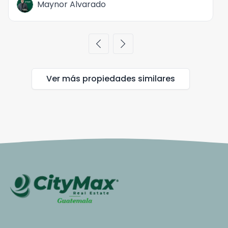
Maynor Alvarado
chevron_left
chevron_right
Ver más propiedades
similares