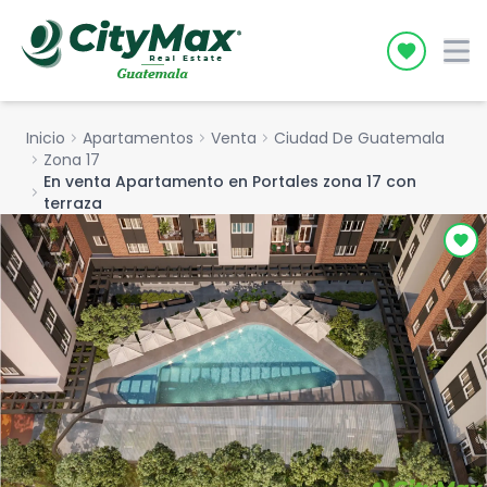
Icon desc
Inicio
chevron_right
Apartamentos
chevron_right
Venta
chevron_right
Ciudad De Guatemala
chevron_right
Zona 17
En venta Apartamento en Portales zona 17 con
chevron_right
terraza