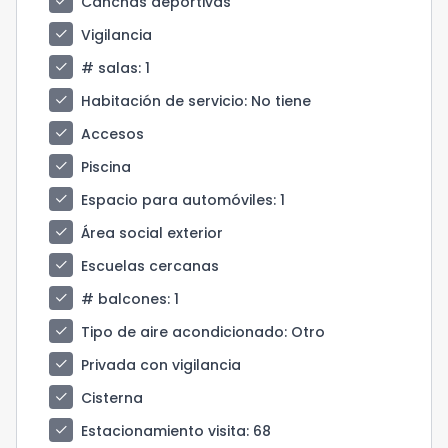
check
Canchas deportivas
check
Vigilancia
check
# salas
: 1
check
Habitación de servicio
: No tiene
check
Accesos
check
Piscina
check
Espacio para automóviles
: 1
check
Área social exterior
check
Escuelas cercanas
check
# balcones
: 1
check
Tipo de aire acondicionado
: Otro
check
Privada con vigilancia
check
Cisterna
check
Estacionamiento visita
: 68