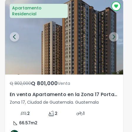
Apartamento
Residencial
Q	801,000
Q	802,000
Venta
En venta Apartamento en la Zona 17 Portales
Zona 17, Ciudad de Guatemala. Guatemala
Z
bed
bathtub
motorcycle
2
2
1
square_foot
s
66.57
m2