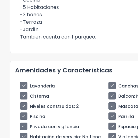
-5 Habitaciones
-3 baños
-Terraza
-Jardín
Tambien cuenta con 1 parqueo.
Amenidades y Características
check
check
Lavanderia
Canchas
check
check
Cisterna
Balcon
:
check
check
Niveles construidos
: 2
Mascota
check
check
Piscina
Parrilla
check
check
Privada con vigilancia
Espacio 
check
check
Habitación de servicio
: No tiene
Vigilanci