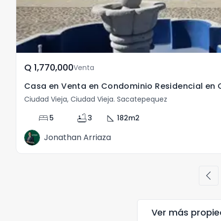
Q	1,770,000
Venta
Casa en Venta en Condominio Residencial en 
Ciudad Vieja, Ciudad Vieja. Sacatepequez
bed
bathtub
square_foot
5
3
182
m2
Jonathan Arriaza
chevron_left
Ver más propi