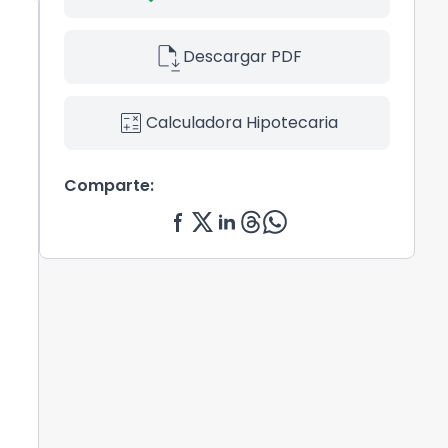
file_save
Descargar PDF
calculate
Calculadora Hipotecaria
Comparte: