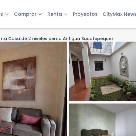
s
Comprar
Renta
Proyectos
CityMax New
nta Casa de 2 niveles cerca Antigua Sacatepéquez