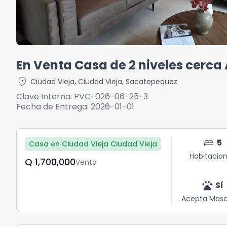
En Venta Casa de 2 niveles cerc
location_on
Ciudad Vieja
,
Ciudad Vieja
,
Sacatepequez
Clave Interna:
PVC-026-06-25-3
Fecha de Entrega:
2026-01-01
bed
5
Casa en Ciudad Vieja Ciudad Vieja
Habitacio
Q	1,700,000
Venta
pets
Sí
Acepta Masc