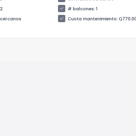
check
 2
# balcones
: 1
check
 cercanos
Cuota mantenimiento
: Q770.0