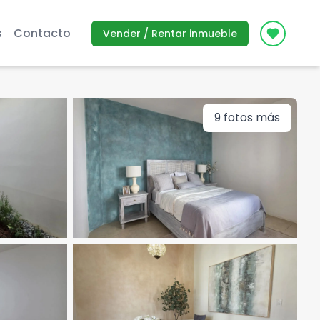
s
Contacto
Vender / Rentar inmueble
Icon des
9
fotos más