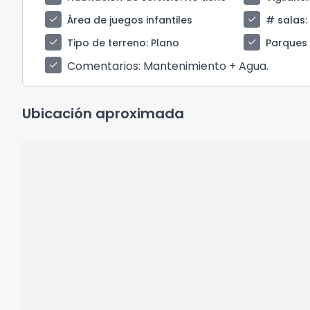
check
check
Área de juegos infantiles
# salas
:
check
check
Tipo de terreno
: Plano
Parques
Comentarios
: Mantenimiento + Agua.
check
Ubicación aproximada