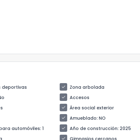
check
 deportivas
Zona arbolada
check
 No
Accesos
check
s
Área social exterior
check
Amueblado
: NO
check
para automóviles
: 1
Año de construcción
: 2025
check
a
Gimnasios cercanos