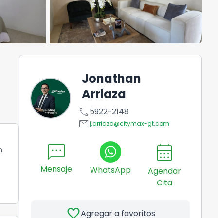
Jonathan
Arriaza
call
5922-2148
email
j.arriaza@citymax-gt.com
sms
calendar_month
n
Mensaje
WhatsApp
Agendar
Cita
favorite
Agregar a favoritos