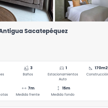
a Antigua Sacatepéquez
bathtub
directions_car
square_foot
3
1
170
m2
nes
Baños
Estacionamientos
Construcció
Auto
arrow_range
height
7
m
15
m
otas
Medida frente
Medida fondo