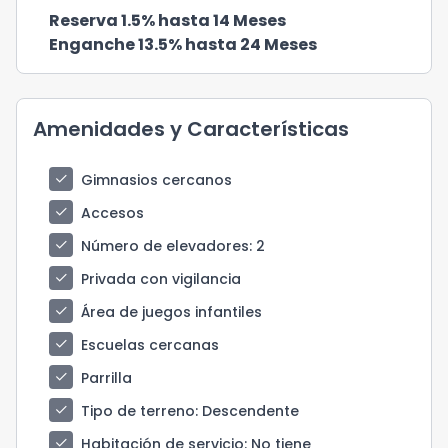
Reserva 1.5% hasta 14 Meses
Enganche 13.5% hasta 24 Meses
Amenidades y Características
check
Gimnasios cercanos
check
Accesos
check
Número de elevadores
: 2
check
Privada con vigilancia
check
Área de juegos infantiles
check
Escuelas cercanas
check
Parrilla
check
Tipo de terreno
: Descendente
check
Habitación de servicio
: No tiene