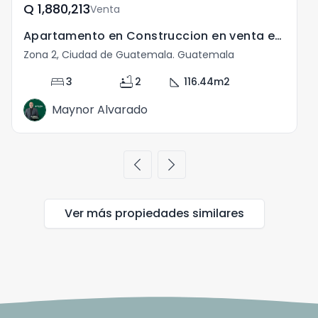
Q	1,880,213
Venta
Apartamento en Construccion en venta en la zona 2
Zona 2, Ciudad de Guatemala. Guatemala
Z
bed
bathtub
square_foot
3
2
116.44
m2
Maynor Alvarado
chevron_left
chevron_right
Ver más propiedades
similares