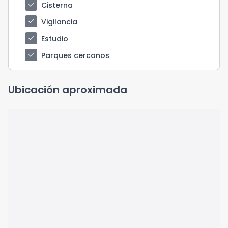
check
Cisterna
check
Vigilancia
check
Estudio
check
Parques cercanos
Ubicación aproximada