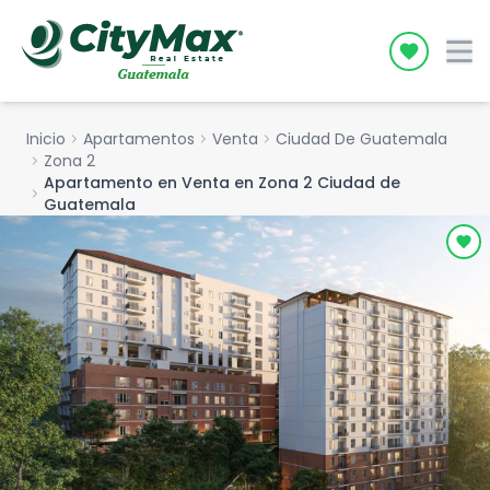
Icon desc
Inicio
chevron_right
Apartamentos
chevron_right
Venta
chevron_right
Ciudad De Guatemala
chevron_right
Zona 2
Apartamento en Venta en Zona 2 Ciudad de
chevron_right
Guatemala