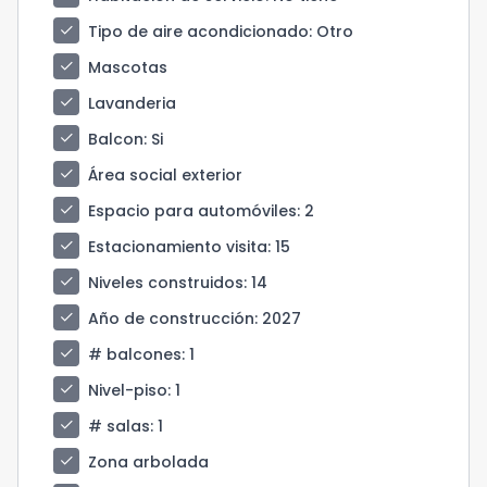
check
Tipo de aire acondicionado
: Otro
check
Mascotas
check
Lavanderia
check
Balcon
: Si
check
Área social exterior
check
Espacio para automóviles
: 2
check
Estacionamiento visita
: 15
check
Niveles construidos
: 14
check
Año de construcción
: 2027
check
# balcones
: 1
check
Nivel-piso
: 1
check
# salas
: 1
check
Zona arbolada