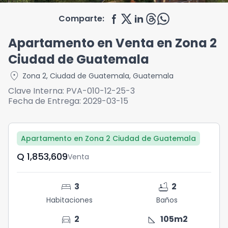
Comparte:
Apartamento en Venta en Zona 2
Ciudad de Guatemala
location_on
Zona 2
,
Ciudad de Guatemala
,
Guatemala
Clave Interna:
PVA-010-12-25-3
Fecha de Entrega:
2029-03-15
Apartamento en Zona 2 Ciudad de Guatemala
Q	1,853,609
Venta
bed
bathtub
3
2
Habitaciones
Baños
directions_car
square_foot
2
105
m2