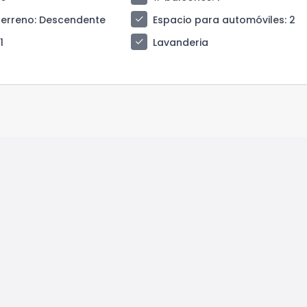
check
terreno
: Descendente
Espacio para automóviles
: 2
check
 1
Lavanderia