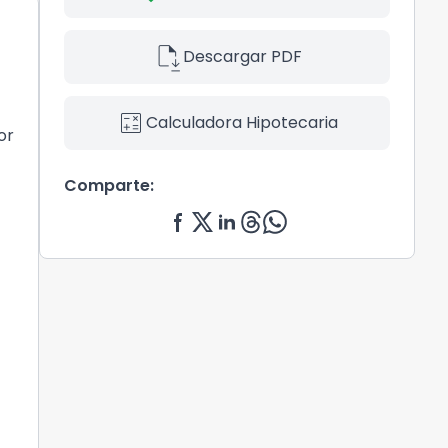
file_save
Descargar PDF
calculate
Calculadora Hipotecaria
or
Comparte: