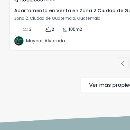
Apartamento en Venta en Zona 2 Ciudad de 
Zona 2, Ciudad de Guatemala. Guatemala
bed
bathtub
square_foot
3
2
105
m2
Maynor Alvarado
chevron_left
Ver más propi