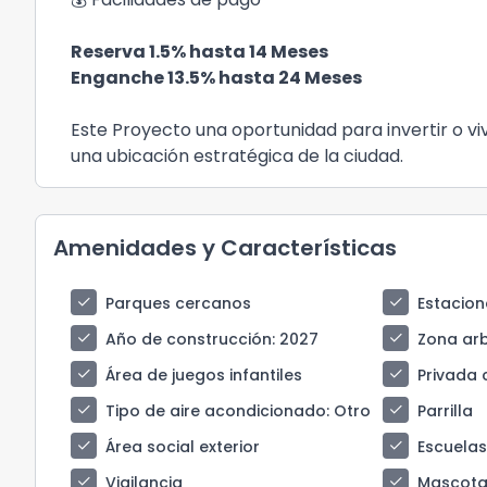
Reserva 1.5% hasta 14 Meses
Enganche 13.5% hasta 24 Meses
Este Proyecto una oportunidad para invertir o vi
una ubicación estratégica de la ciudad.
Amenidades y Características
check
check
Parques cercanos
Estacion
check
check
Año de construcción
: 2027
Zona ar
check
check
Área de juegos infantiles
Privada 
check
check
Tipo de aire acondicionado
: Otro
Parrilla
check
check
Área social exterior
Escuela
check
check
Vigilancia
Mascota