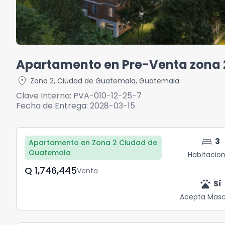
Apartamento en Pre-Venta zona
location_on
Zona 2
,
Ciudad de Guatemala
,
Guatemala
Clave Interna:
PVA-010-12-25-7
Fecha de Entrega:
2028-03-15
bed
3
Apartamento en Zona 2 Ciudad de
Guatemala
Habitacio
Q	1,746,445
Venta
pets
Sí
Acepta Masc