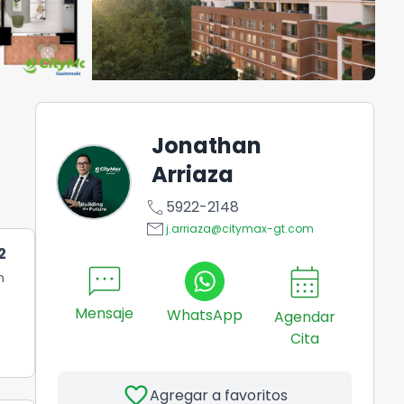
Jonathan
Arriaza
call
5922-2148
email
j.arriaza@citymax-gt.com
2
sms
calendar_month
n
Mensaje
WhatsApp
Agendar
Cita
favorite
Agregar a favoritos