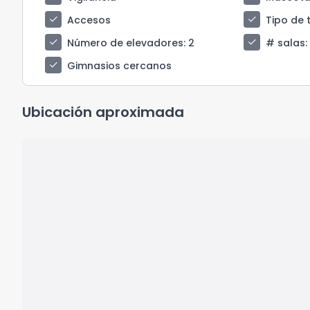
check
check
Accesos
Tipo de 
check
check
Número de elevadores
: 2
# salas
:
check
Gimnasios cercanos
Ubicación aproximada