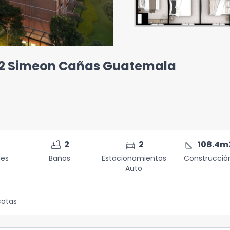
 2 Simeon Cañas Guatemala
bathtub
directions_car
square_foot
2
2
108.4
m
nes
Baños
Estacionamientos
Construcció
Auto
otas