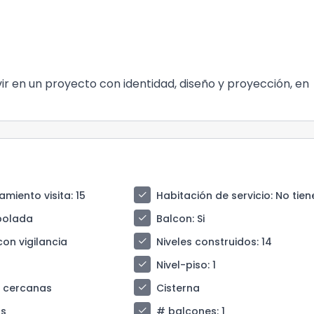
vir en un proyecto con identidad, diseño y proyección, en
check
amiento visita
: 15
Habitación de servicio
: No tien
check
bolada
Balcon
: Si
check
con vigilancia
Niveles construidos
: 14
check
Nivel-piso
: 1
check
s cercanas
Cisterna
check
s
# balcones
: 1