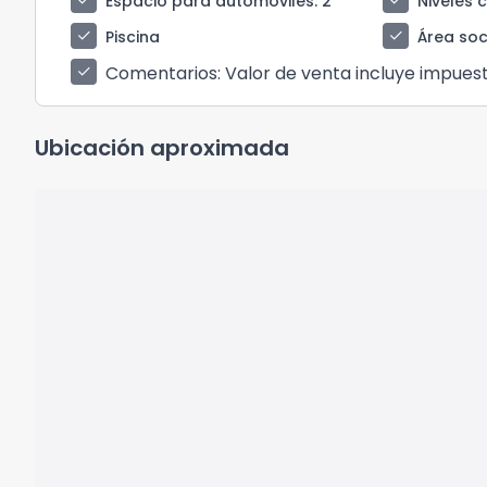
check
check
Espacio para automóviles
: 2
Niveles 
check
check
Piscina
Área soci
Comentarios
: Valor de venta incluye impues
check
Ubicación aproximada