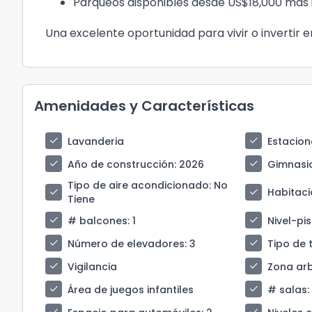
Parqueos disponibles desde US$18,000 más
Una excelente oportunidad para vivir o invertir e
Amenidades y Características
check
check
Lavanderia
Estacion
check
check
Año de construcción
: 2026
Gimnasi
Tipo de aire acondicionado
: No
check
check
Habitaci
Tiene
check
check
# balcones
: 1
Nivel-pi
check
check
Número de elevadores
: 3
Tipo de 
check
check
Vigilancia
Zona ar
check
check
Área de juegos infantiles
# salas
: