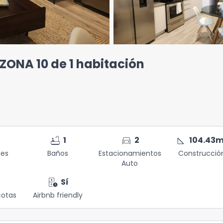
ONA 10 de 1 habitación
bathtub
directions_car
square_foot
1
2
104.43
m
nes
Baños
Estacionamientos
Construcció
Auto
short_stay
Sí
otas
Airbnb friendly