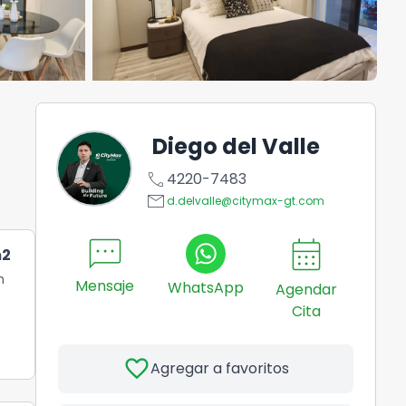
Diego del Valle
call
4220-7483
email
d.delvalle@citymax-gt.com
sms
calendar_month
2
n
Mensaje
WhatsApp
Agendar
Cita
favorite
Agregar a favoritos