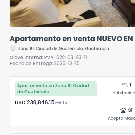
Apartamento en venta NUEVO EN Z
location_on
Zona 10
,
Ciudad de Guatemala
,
Guatemala
Clave Interna:
PVA-022-03-23-11
Fecha de Entrega:
2025-12-15
bed
1
Apartamento en Zona 10 Ciudad
de Guatemala
Habitacio
USD	238,846.15
Venta
pets
Sí
Acepta Masc