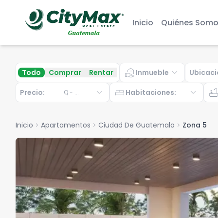
Inicio
Quiénes Somo
real_estate_agent
expand_more
Todo
Comprar
Rentar
Inmueble
Ubicaci
expand_more
bed
expand_more
bathtu
Precio:
Habitaciones
:
Q
-
...
Inicio
chevron_right
Apartamentos
chevron_right
Ciudad De Guatemala
chevron_right
Zona 5