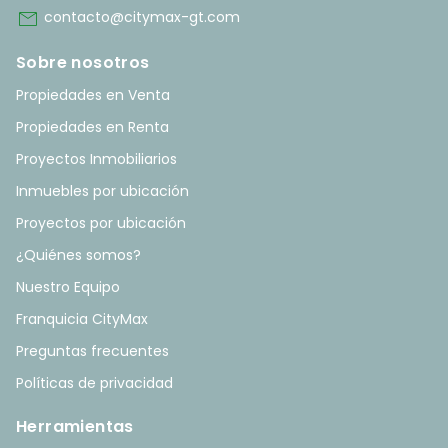
mail
contacto@citymax-gt.com
Sobre nosotros
Propiedades en Venta
Propiedades en Renta
Proyectos Inmobiliarios
Inmuebles por ubicación
Proyectos por ubicación
¿Quiénes somos?
Nuestro Equipo
Franquicia CityMax
Preguntas frecuentes
Políticas de privacidad
Herramientas