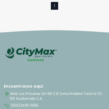
1
Encuentranos aquí
home_pin
Bvld. Los Próceres 24-69 Z.10 Zona Pradera Torre IV Of.
1101 Guatemala C.A.
phone_in_talk
(502)2493-5555