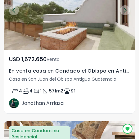
USD	1,672,650
Venta
En venta casa en Condado el Obispo en Antigua Guatemala
Casa en San Juan del Obispo Antigua Guatemala
bed
bathtub
directions_car
square_foot
pets
4
4
1
571
m2
Sì
Jonathan Arriaza
Casa en Condominio
Residencial