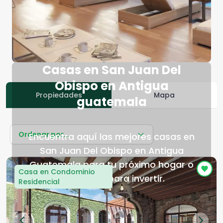
Casas en San Juan Del
Obispo en Antigua
Propiedades
Mapa
guatemala
Ordenar por...
Encuentra aquí las mejores casas en
San Juan Del Obispo en Antigua
Guatemala para tu próximo hogar o
Casa en Condominio
lugar ideal para invertir.
Residencial