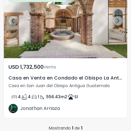
USD	1,732,500
Venta
Casa en Venta en Condado el Obispo La Antigua Guatemala
Casa en San Juan del Obispo Antigua Guatemala
bed
bathtub
directions_car
square_foot
pets
4
4
1
556.43
m2
Sì
Jonathan Arriaza
Mostrando
1
de
1