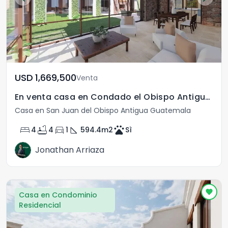
USD	1,669,500
Venta
En venta casa en Condado el Obispo Antigua Guatemala
Casa en San Juan del Obispo Antigua Guatemala
bed
bathtub
directions_car
square_foot
pets
4
4
1
594.4
m2
Sì
Jonathan Arriaza
Casa en Condominio
Residencial