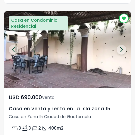
Casa en Condominio
Residencial
USD	690,000
Venta
Casa en venta y renta en La Isla zona 15
Casa en Zona 15 Ciudad de Guatemala
bed
bathtub
directions_car
square_foot
3
3
2
400
m2