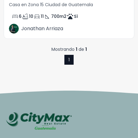
Casa en Zona 15 Ciudad de Guatemala
bed
bathtub
directions_car
square_foot
pets
6
10
11
700
m2
Sì
Jonathan Arriaza
Mostrando
1
de
1
1