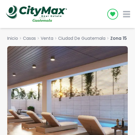
Icon desc
Inicio
chevron_right
Casas
chevron_right
Venta
chevron_right
Ciudad De Guatemala
chevron_right
Zona 15