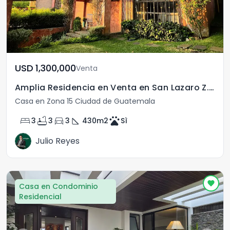
USD	1,300,000
Venta
Amplia Residencia en Venta en San Lazaro Z.15 Guatemala
Casa en Zona 15 Ciudad de Guatemala
bed
bathtub
directions_car
square_foot
pets
3
3
3
430
m2
Sì
Julio Reyes
Casa en Condominio
Residencial