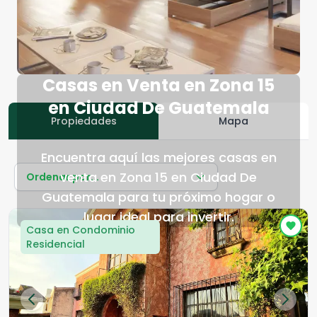
Casas en Venta en Zona 15
en Ciudad De Guatemala
Propiedades
Mapa
Encuentra aquí las mejores casas en
venta en Zona 15 en Ciudad De
Ordenar por...
Guatemala para tu próximo hogar o
lugar ideal para invertir.
Casa en Condominio
Residencial