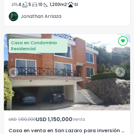
bed
bathtub
directions_car
square_foot
pets
4
5
10
1,200
m2
Sì
Jonathan Arriaza
Casa en Condominio
Residencial
USD	1,150,000
USD	1,100,000
Venta
Casa en venta en San Lazaro para inversión Rentada