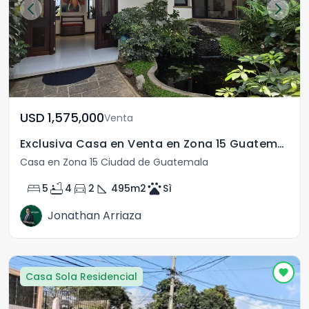
USD	1,575,000
Venta
Exclusiva Casa en Venta en Zona 15 Guatemala
Casa en Zona 15 Ciudad de Guatemala
bed
bathtub
directions_car
square_foot
pets
5
4
2
495
m2
Sì
Jonathan Arriaza
Casa Sola Residencial