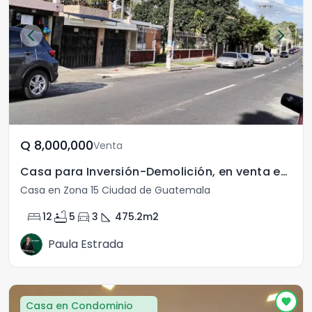
Q	8,000,000
Venta
Casa para Inversión-Demolición, en venta en Zona 15
Casa en Zona 15 Ciudad de Guatemala
bed
bathtub
directions_car
square_foot
12
5
3
475.2
m2
Paula Estrada
Casa en Condominio