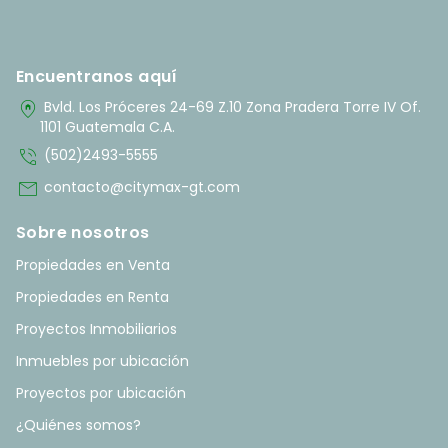
Encuentranos aquí
home_pin
Bvld. Los Próceres 24-69 Z.10 Zona Pradera Torre IV Of.
1101 Guatemala C.A.
phone_in_talk
(502)2493-5555
mail
contacto@citymax-gt.com
Sobre nosotros
Propiedades en Venta
Propiedades en Renta
Proyectos Inmobiliarios
Inmuebles por ubicación
Proyectos por ubicación
¿Quiénes somos?