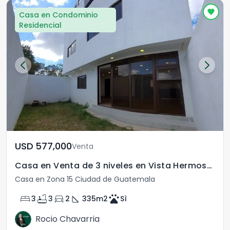
Casa en Condominio
Residencial
USD	577,000
Venta
Casa en Venta de 3 niveles en Vista Hermosa 1 Zona 15
Casa en Zona 15 Ciudad de Guatemala
bed
bathtub
directions_car
square_foot
pets
3
3
2
335
m2
Sì
Rocio Chavarria