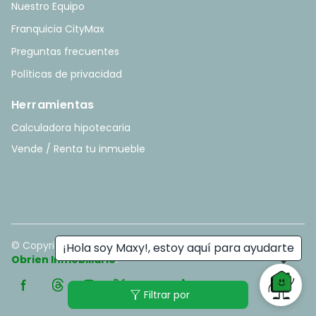
Nuestro Equipo
Franquicia CityMax
Preguntas frecuentes
Políticas de privacidad
Herramientas
Calculadora hipotecaria
Vende / Renta tu inmueble
© Copyright
2026
. All rights reserved. - Hecho con ❤️ por
¡Hola soy Maxy!, estoy aquí para ayudarte
Obrien Inmobiliario
.
filter_alt
Filtrar por