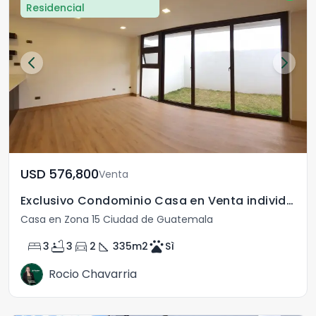
Residencial
USD	576,800
Venta
Exclusivo Condominio Casa en Venta individual zona 15
Casa en Zona 15 Ciudad de Guatemala
bed
bathtub
directions_car
square_foot
pets
3
3
2
335
m2
Sì
Rocio Chavarria