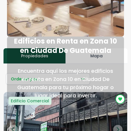
Edificios en Renta en Zona 10
en Ciudad De Guatemala
Propiedades
Mapa
Encuentra aquí los mejores edificios
en renta en Zona 10 en Ciudad De
Ordenar por...
Guatemala para tu próximo hogar o
lugar ideal para invertir.
Edificio Comercial