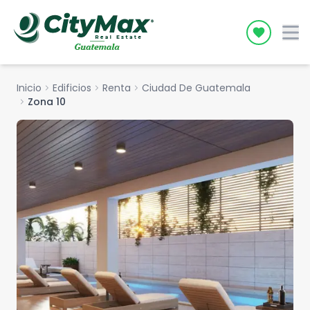
Icon desc
Inicio
chevron_right
Edificios
chevron_right
Renta
chevron_right
Ciudad De Guatemala
chevron_right
Zona 10