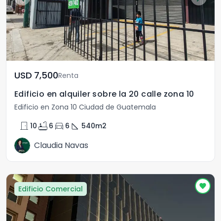
USD	7,500
Renta
Edificio en alquiler sobre la 20 calle zona 10
Edificio en Zona 10 Ciudad de Guatemala
door_front
bathtub
directions_car
square_foot
10
6
6
540
m2
Claudia Navas
Edificio Comercial