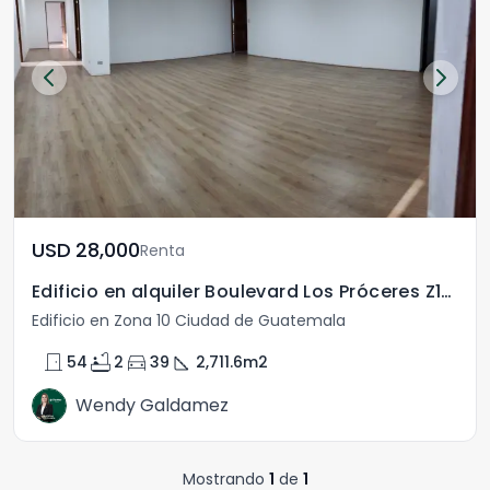
USD	28,000
Renta
Edificio en alquiler Boulevard Los Próceres Z10!
Edificio en Zona 10 Ciudad de Guatemala
door_front
bathtub
directions_car
square_foot
54
2
39
2,711.6
m2
Wendy Galdamez
Mostrando
1
de
1