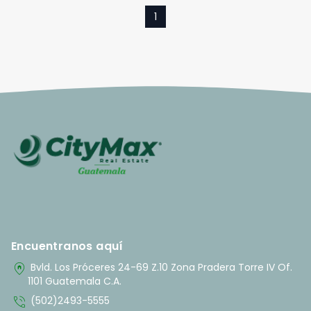
1
Encuentranos aquí
home_pin
Bvld. Los Próceres 24-69 Z.10 Zona Pradera Torre IV Of.
1101 Guatemala C.A.
phone_in_talk
(502)2493-5555