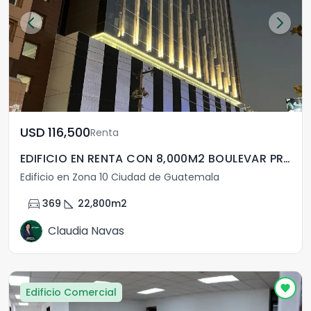
USD	116,500
Renta
EDIFICIO EN RENTA CON 8,000M2 BOULEVAR PROCERES ZONA 10
Edificio en Zona 10 Ciudad de Guatemala
directions_car
square_foot
369
22,800
m2
Claudia Navas
Edificio Comercial