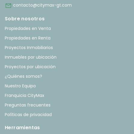
mail
contacto@citymax-gt.com
Sobre nosotros
Propiedades en Venta
Propiedades en Renta
Proyectos Inmobiliarios
Inmuebles por ubicación
Proyectos por ubicación
¿Quiénes somos?
Nuestro Equipo
Franquicia CityMax
Preguntas frecuentes
Políticas de privacidad
Herramientas