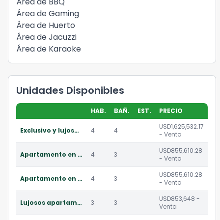
Área de BBQ
Área de Gaming
Área de Huerto
Área de Jacuzzi
Área de Karaoke
Unidades Disponibles
HAB.
BAÑ.
EST.
PRECIO
USD1,625,532.17
Exclusivo y lujoso apartamento en venta zona 16 cayalá
4
4
- Venta
USD855,610.28
Apartamento en venta zona 16 cayalá
4
3
- Venta
USD855,610.28
Apartamento en venta zona 16 cayalá
4
3
- Venta
USD853,648 -
Lujosos apartamentos en venta zona 16 cayalá
3
3
Venta