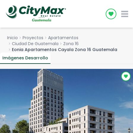
Icon desc
Inicio
chevron_right
Proyectos
chevron_right
Apartamentos
chevron_right
Ciudad De Guatemala
chevron_right
Zona 16
chevron_right
Eonia Apartamentos Cayala Zona 16 Guatemala
Imágenes Desarrollo