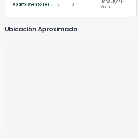
USD845,931 -
Apartamento residencial en venta en cayalá guatemala
3
3
Venta
Ubicación Aproximada