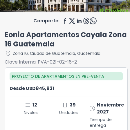
Comparte:
Eonia Apartamentos Cayala Zona
16 Guatemala
location_on
Zona 16
,
Ciudad de Guatemala
,
Guatemala
Clave Interna:
PVA-021-02-16-2
PROYECTO DE APARTAMENTOS
EN
PRE-VENTA
Desde USD845,931
menu
door_front
12
39
Noviembre
schedule
2027
Niveles
Unidades
Tiempo de
entrega