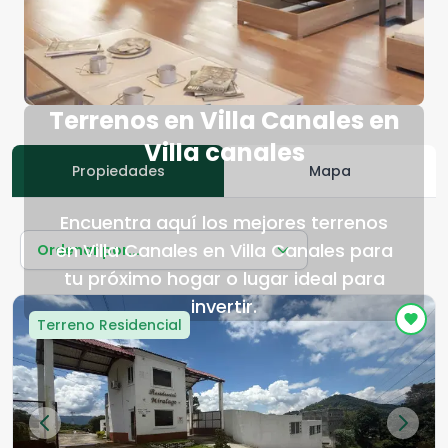
Terrenos en Villa Canales en
Villa canales
Propiedades
Mapa
Encuentra aquí los mejores terrenos
en Villa Canales en Villa Canales para
Ordenar por...
tu próximo hogar o lugar ideal para
invertir.
Terreno Residencial