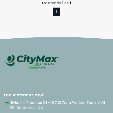
Mostrando
1
de
1
1
Encuentranos aquí
home_pin
Bvld. Los Próceres 24-69 Z.10 Zona Pradera Torre IV Of.
1101 Guatemala C.A.