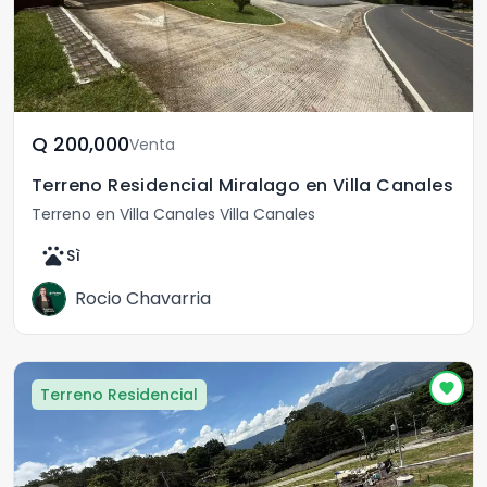
Q	200,000
Venta
Terreno Residencial Miralago en Villa Canales
Terreno en Villa Canales Villa Canales
pets
Sì
Rocio Chavarria
Terreno Residencial