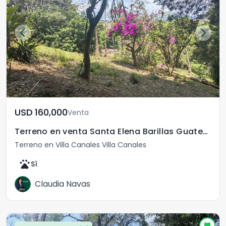
USD	160,000
Venta
Terreno en venta Santa Elena Barillas Guatemala
Terreno en Villa Canales Villa Canales
pets
Sì
Claudia Navas