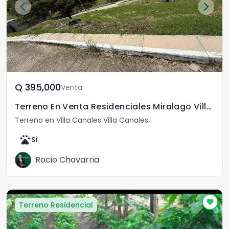
Q	395,000
Venta
Terreno En Venta Residenciales Miralago Villa Canales
Terreno en Villa Canales Villa Canales
pets
Sì
Rocio Chavarria
Terreno Residencial