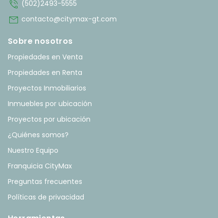
phone_in_talk
(502)2493-5555
mail
contacto@citymax-gt.com
Sobre nosotros
Propiedades en Venta
Propiedades en Renta
Proyectos Inmobiliarios
Inmuebles por ubicación
Proyectos por ubicación
¿Quiénes somos?
Nuestro Equipo
Franquicia CityMax
Preguntas frecuentes
Políticas de privacidad