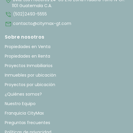
home_pin
1101 Guatemala C.A.
phone_in_talk
(502)2493-5555
mail
contacto@citymax-gt.com
Sobre nosotros
Propiedades en Venta
Propiedades en Renta
Proyectos Inmobiliarios
Inmuebles por ubicación
Proyectos por ubicación
¿Quiénes somos?
Nuestro Equipo
Franquicia CityMax
Preguntas frecuentes
Políticas de privacidad