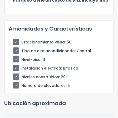
Parqueo tiene un costo de $112 incluye Imp
Amenidades y Características
check
Estacionamiento visita
: 50
check
Tipo de aire acondicionado
: Central
check
Nivel-piso
: 11
check
Instalación eléctrica
: Bifásica
check
Niveles construidos
: 20
check
Número de elevadores
: 5
Ubicación aproximada