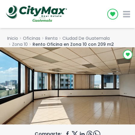
Icon desc
Inicio
chevron_right
Oficinas
chevron_right
Renta
chevron_right
Ciudad De Guatemala
chevron_right
Zona 10
chevron_right
Rento Oficina en Zona 10 con 209 m2
Comparte: