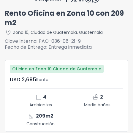
Rento Oficina en Zona 10 con 209
m2
location_on
Zona 10
,
Ciudad de Guatemala
,
Guatemala
Clave Interna:
PAO-036-08-21-9
Fecha de Entrega:
Entrega inmediata
Oficina en Zona 10 Ciudad de Guatemala
USD	2,695
Renta
door_front
faucet
4
2
Ambientes
Medio baños
square_foot
209
m2
Construcción