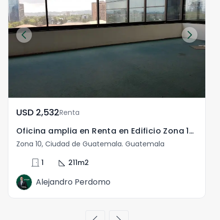
USD	2,532
Renta
Oficina amplia en Renta en Edificio Zona 10 Guatemala
Zona 10, Ciudad de Guatemala. Guatemala
Z
door_front
square_foot
1
211
m2
Alejandro Perdomo