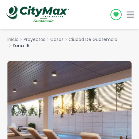
Icon desc
Inicio
chevron_right
Proyectos
chevron_right
Casas
chevron_right
Ciudad De Guatemala
chevron_right
Zona 16