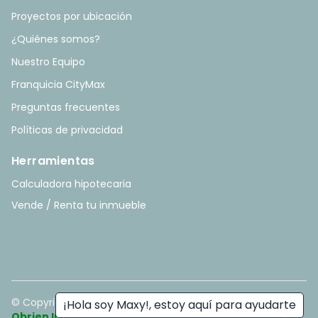
Proyectos por ubicación
¿Quiénes somos?
Nuestro Equipo
Franquicia CityMax
Preguntas frecuentes
Políticas de privacidad
Herramientas
Calculadora hipotecaria
Vende / Renta tu inmueble
© Copyright
2026
. All rights reserved. - Hecho con ❤️ por
¡Hola soy Maxy!, estoy aquí para ayudarte
Obrien Inmobiliario
.