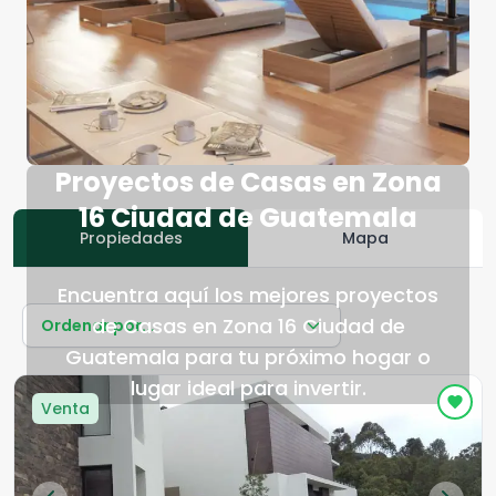
Proyectos de Casas en Zona
16 Ciudad de Guatemala
Propiedades
Mapa
Encuentra aquí los mejores proyectos
de Casas en Zona 16 Ciudad de
Ordenar por...
Guatemala para tu próximo hogar o
lugar ideal para invertir.
Venta