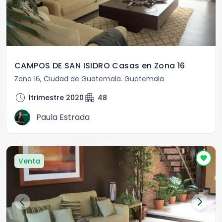
CAMPOS DE SAN ISIDRO Casas en Zona 16
Zona 16
,
Ciudad de Guatemala
.
Guatemala
schedule
apartment
1trimestre 2020
48
Paula Estrada
Venta