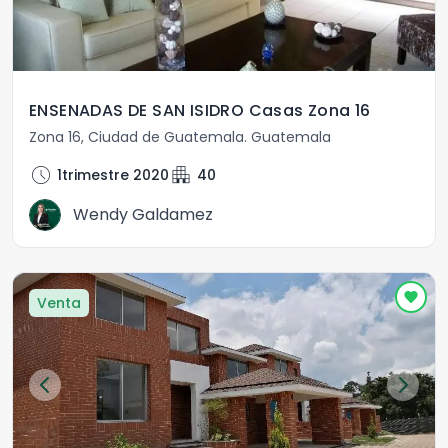
ENSENADAS DE SAN ISIDRO Casas Zona 16
Zona 16
,
Ciudad de Guatemala
.
Guatemala
schedule
apartment
1trimestre 2020
40
Wendy Galdamez
Venta