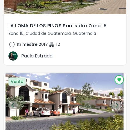
LA LOMA DE LOS PINOS San Isidro Zona 16
Zona 16
,
Ciudad de Guatemala
.
Guatemala
schedule
apartment
1trimestre 2017
12
Paula Estrada
Venta