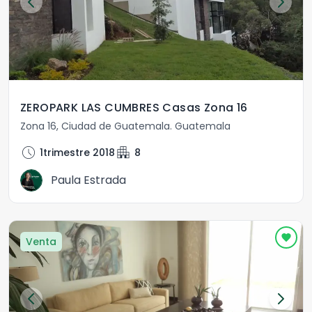
ZEROPARK LAS CUMBRES Casas Zona 16
Zona 16
,
Ciudad de Guatemala
.
Guatemala
schedule
apartment
1trimestre 2018
8
Paula Estrada
Venta