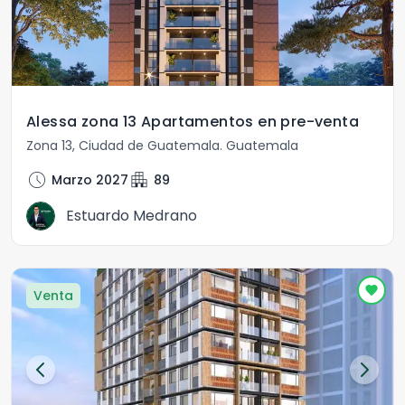
Alessa zona 13 Apartamentos en pre-venta
Zona 13
,
Ciudad de Guatemala
.
Guatemala
schedule
apartment
Marzo 2027
89
Estuardo Medrano
Venta