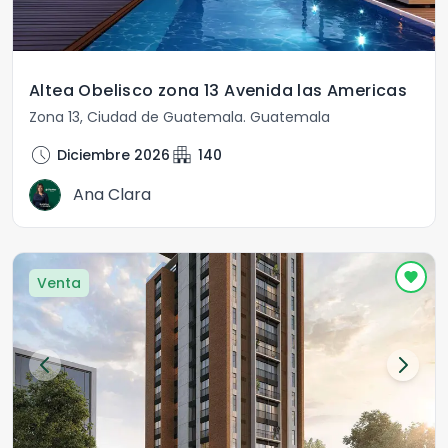
Altea Obelisco zona 13 Avenida las Americas
Zona 13
,
Ciudad de Guatemala
.
Guatemala
schedule
apartment
Diciembre 2026
140
Ana Clara
Venta