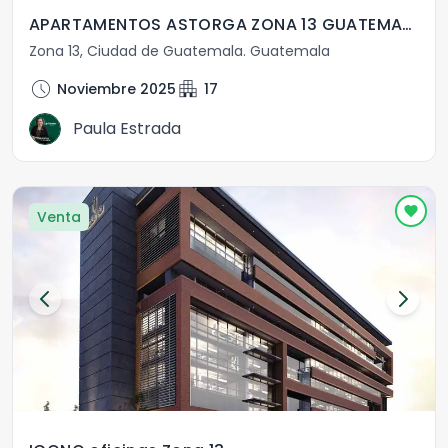
APARTAMENTOS ASTORGA ZONA 13 GUATEMALA
Zona 13
,
Ciudad de Guatemala
.
Guatemala
schedule
apartment
Noviembre 2025
17
Paula Estrada
Venta