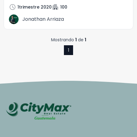
schedule
apartment
1trimestre 2020
100
Jonathan Arriaza
Mostrando
1
de
1
1