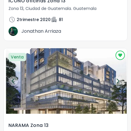
ICONO oficinas Zona 13
Zona 13
,
Ciudad de Guatemala
.
Guatemala
schedule
apartment
2trimestre 2020
81
Jonathan Arriaza
Venta
NARAMA Zona 13