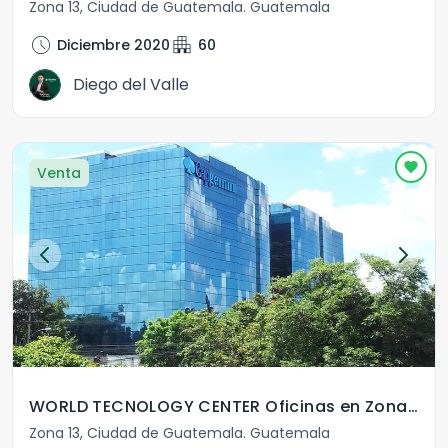
Zona 13
,
Ciudad de Guatemala
.
Guatemala
schedule
apartment
Diciembre 2020
60
Diego del Valle
Venta
WORLD TECNOLOGY CENTER Oficinas en Zona 13
Zona 13
,
Ciudad de Guatemala
.
Guatemala