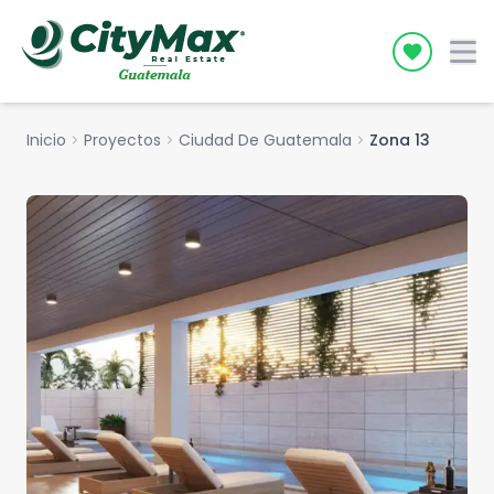
Icon desc
Inicio
chevron_right
Proyectos
chevron_right
Ciudad De Guatemala
chevron_right
Zona 13