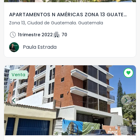
APARTAMENTOS N AMÉRICAS ZONA 13 GUATEMALA
Zona 13
,
Ciudad de Guatemala
.
Guatemala
schedule
apartment
1trimestre 2022
70
Paula Estrada
Venta