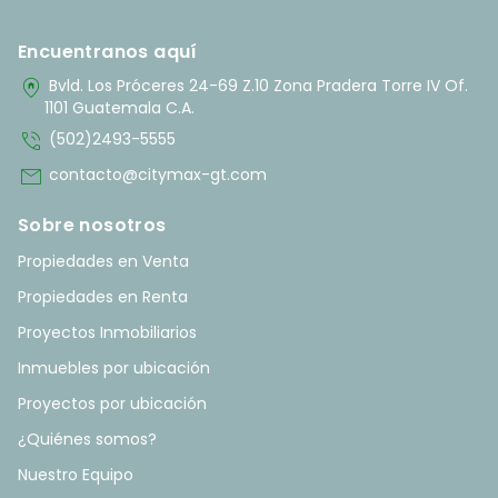
Encuentranos aquí
home_pin
Bvld. Los Próceres 24-69 Z.10 Zona Pradera Torre IV Of.
1101 Guatemala C.A.
phone_in_talk
(502)2493-5555
mail
contacto@citymax-gt.com
Sobre nosotros
Propiedades en Venta
Propiedades en Renta
Proyectos Inmobiliarios
Inmuebles por ubicación
Proyectos por ubicación
¿Quiénes somos?
Nuestro Equipo