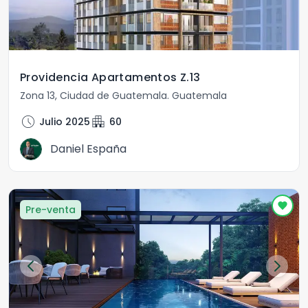
Providencia Apartamentos Z.13
Zona 13
,
Ciudad de Guatemala
.
Guatemala
schedule
apartment
Julio 2025
60
Daniel España
Pre-venta