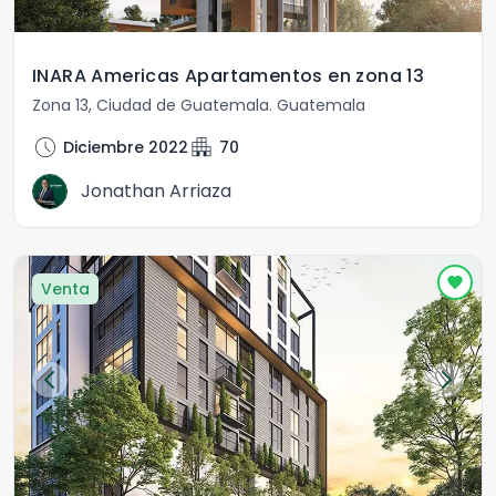
INARA Americas Apartamentos en zona 13
Zona 13
,
Ciudad de Guatemala
.
Guatemala
schedule
apartment
Diciembre 2022
70
Jonathan Arriaza
Venta